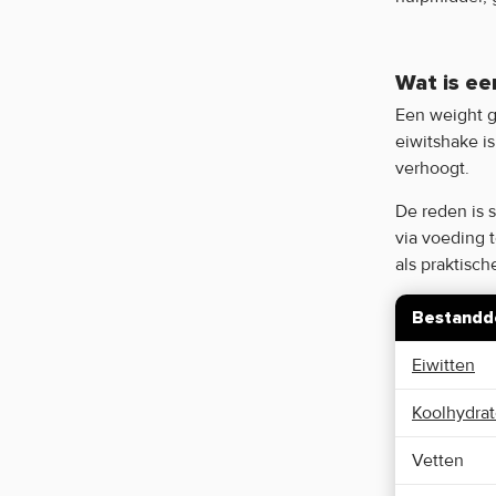
Wat is ee
Een weight g
eiwitshake i
verhoogt.
De reden is 
via voeding 
als praktisch
Bestandd
Eiwitten
Koolhydra
Vetten