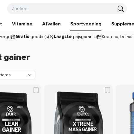
t
Vitamine
Afvallen
Sportvoeding
Suppleme
zorgd
goodie(s)
prijsgarantie
Koop nu, betaal 
Gratis
Laagste
 gainer