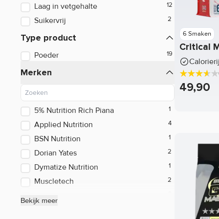
Laag in vetgehalte
Framboos
All in one
Suikervrij
Kokos
GH Producten
6 Smaken
Type product
Speciale Smaak
Critical 
Tropische Vruchten
Dextrose
Poeder
Calorier
Vanille
Havermout (oats)
Merken
Witte Chocolade
49,90
Maltodextrine
Zwarte Bessen
Vitargo
5% Nutrition Rich Piana
Applied Nutrition
Voedingsrepen
BSN Nutrition
Dorian Yates
Dymatize Nutrition
Muscletech
Mutant
Bekijk meer
Olimp