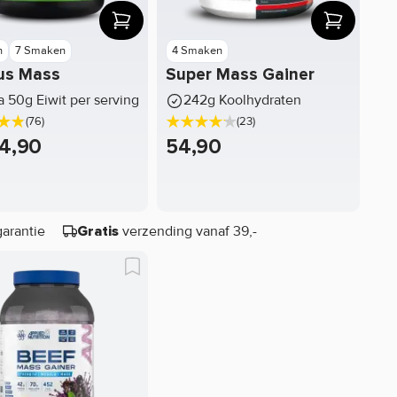
n
7 Smaken
4 Smaken
us Mass
Super Mass Gainer
a 50g Eiwit per serving
242g Koolhydraten
(76)
(23)
4,90
54,90
garantie
verzending vanaf 39,-
Gratis