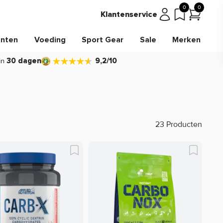
0
0
Klantenservice
nten
Voeding
Sport Gear
Sale
Merken
in
30 dagen
9,2/10
23 Producten