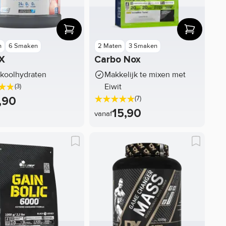
n
6 Smaken
2 Maten
3 Smaken
-X
Carbo Nox
koolhydraten
Makkelijk te mixen met
Eiwit
(3)
,90
(7)
15,90
vanaf