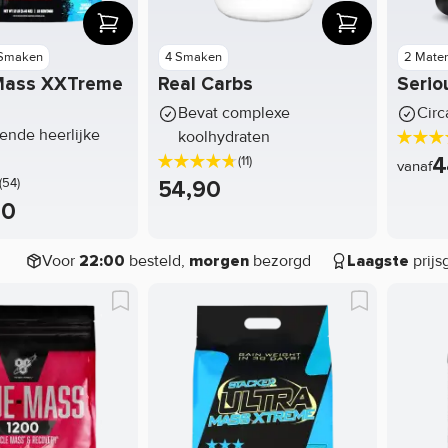
 Smaken
4 Smaken
2 Mate
Mass XXTreme
Real Carbs
Serio
Bevat complexe
Circ
lende heerlijke
koolhydraten
4
(11)
vanaf
(54)
54,90
90
Voor
besteld,
bezorgd
prijs
22:00
morgen
Laagste