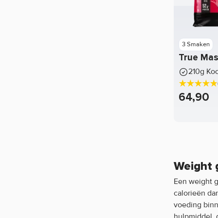
3 Smaken
True Mas
210g Ko
64,90
Weight g
Een weight g
calorieën da
voeding binn
hulpmiddel, 