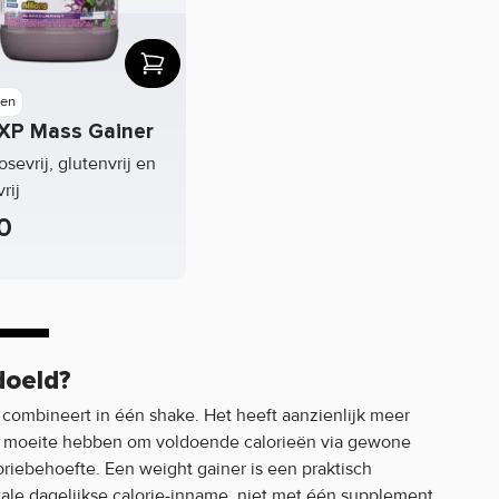
en
XP Mass Gainer
osevrij, glutenvrij en
rij
0
doeld?
combineert in één shake. Het heeft aanzienlijk meer
ie moeite hebben om voldoende calorieën via gewone
oriebehoefte. Een weight gainer is een praktisch
ale dagelijkse calorie-inname, niet met één supplement.