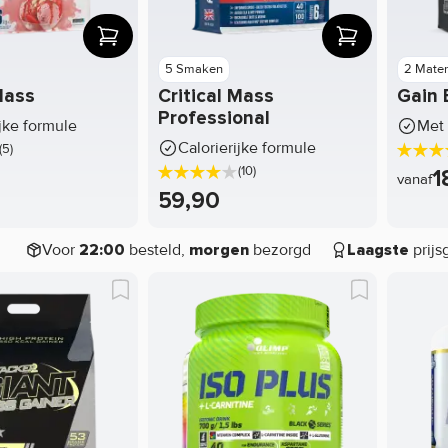
5 Smaken
2 Mate
Mass
Critical Mass
Gain 
Professional
ijke formule
Met 
Calorierijke formule
(5)
(10)
1
vanaf
59,90
Voor
besteld,
bezorgd
prijs
22:00
morgen
Laagste