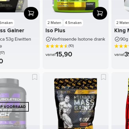
 Smaken
2 Maten
4 Smaken
2 Mate
ss Gainer
Iso Plus
King 
rca 53g Eiwitten
Verfrissende Isotone drank
90g 
e
(10)
15,90
3
(17)
vanaf
vanaf
0