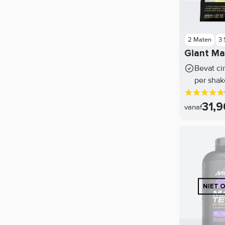
Optimum Nutrition
Pure.
Ronnie Coleman
2 Maten
3
Stacker2
Giant Ma
Bevat ci
per shak
31,9
vanaf