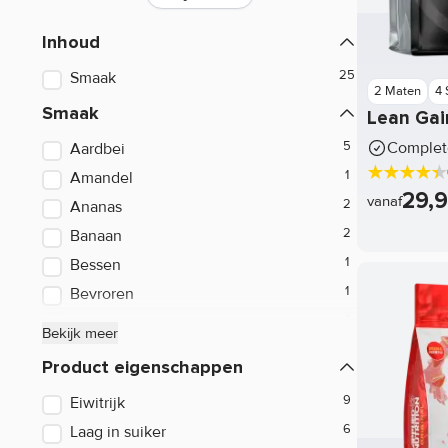
Pre-Workout
Inhoud
Workout
Smaak
2 Maten
4
Post Workout
Smaak
Lean Gai
Intra Workout
Complete
Aardbei
After Workout
Amandel
29,
vanaf
Ananas
Energy drink
Banaan
Sportdrank
Bessen
Energy gel
Bevroren
Bueno
Ursolic Acid
Bekijk meer
Chocolade
Overige
Product eigenschappen
Citrus
Eiwitrijk
Koolhydraten
Cola
Laag in suiker
Cookies
Weight gainer