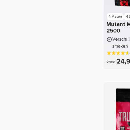
4 Maten
4
Mutant 
2500
Verschil
smaken
24,
vanaf