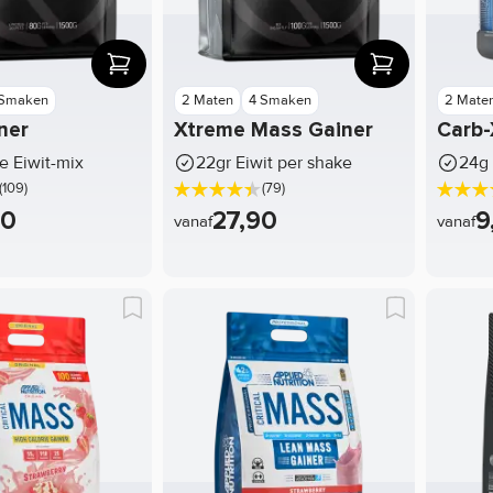
 Smaken
2 Maten
4 Smaken
2 Mate
ner
Xtreme Mass Gainer
Carb
 Eiwit-mix
22gr Eiwit per shake
24g 
(109)
(79)
90
27,90
9
vanaf
vanaf