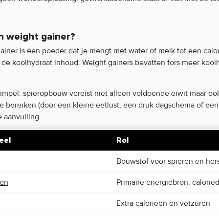
n weight gainer?
ainer is een poeder dat je mengt met water of melk tot een calo
s de koolhydraat inhoud. Weight gainers bevatten fors meer koolh
simpel: spieropbouw vereist niet alleen voldoende eiwit maar oo
te bereiken (door een kleine eetlust, een druk dagschema of ee
e aanvulling.
eel
Rol
Bouwstof voor spieren en hers
ten
Primaire energiebron; calorie
Extra calorieën en vetzuren