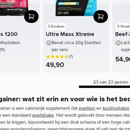
3 Smaken
5 Smak
s 1200
Ultra Mass Xtreme
Beef-
olhydraten
Bevat circa 20g Eiwitten
Lact
per serv.
sojav
(15)
(7)
54,9
49,90
23 van 23 gezien
ainer: wat zit erin en voor wie is het be
ainer is een calorierijk supplement dat
eiwitten
en
koolhydraten
n een standaard
eiwitshake
. Het wordt gebruikt door mensen d
en te krijgen, bijvoorbeeld bij een druk schema of een hoge cal
geen wonderoplossing: gewichtstoename staat of valt met de tot