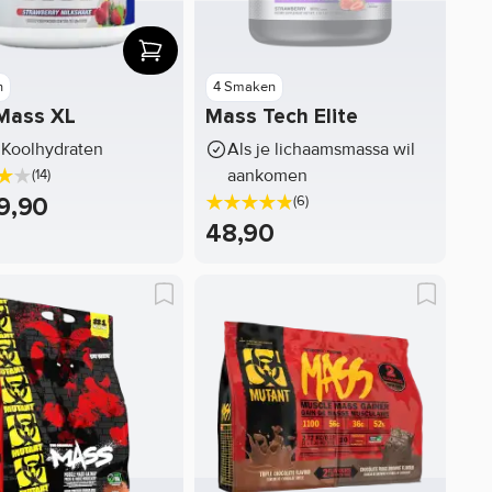
n
4 Smaken
Mass XL
Mass Tech Elite
Koolhydraten
Als je lichaamsmassa wil
aankomen
(14)
9,90
(6)
48,90