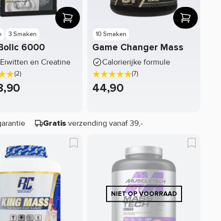
n
3 Smaken
10 Smaken
Bolic 6000
Game Changer Mass
Eiwitten en Creatine
Calorierijke formule
(2)
(7)
8,90
44,90
garantie
verzending vanaf 39,-
Gratis