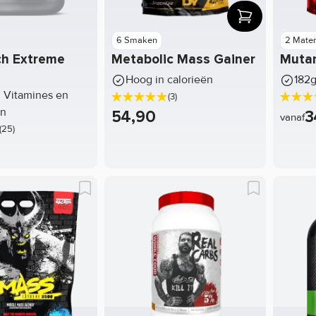
6 Smaken
2 Mate
ch Extreme
Metabolic Mass Gainer
Muta
Hoog in calorieën
182g
 Vitamines en
(3)
en
54,90
3
vanaf
(25)