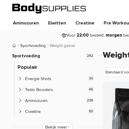
Aminozuren
Eiwitten
Creatine
Pre Workou
Voor
besteld,
be
22:00
morgen
Sportvoeding
Weight gainer
Body Supplies | Sportvoeding en Supplementen
Weight
Sportvoeding
Populair
Energie Shots
Testo Boosters
Aminozuren
Creatine
Eiwitten
Bekijk meer