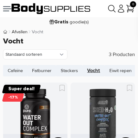
0
Voor
besteld,
bezorgd
22:00
morgen
goodie(s)
Gratis
prijsgarantie
Laagste
Afvallen
Vocht
Body Supplies | Sportvoeding en Supplementen
Koop nu, betaal in
Vocht
30 dagen
9,2/10
3 Producten
Cafeïne
Fatburner
Stackers
Vocht
Eiwit repen
Super deal!
-17%