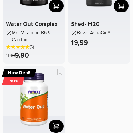
Water Out Complex
Shed- H20
Met Vitamine B6 &
Bevat AstraGin®
Calcium
19,99
(6)
9,90
11,90
Now Deal!
-30%