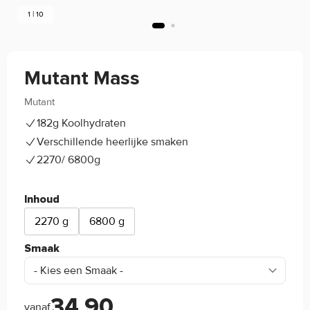
1 | 10
Mutant Mass
Mutant
4.6/5
(88)
182g Koolhydraten
Verschillende heerlijke smaken
2270/ 6800g
Inhoud
2270 g
6800 g
Smaak
34,90
vanaf