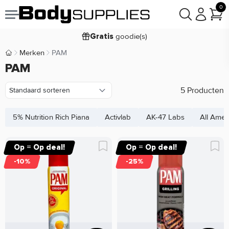
0
Voor
besteld,
bezorgd
22:00
morgen
goodie(s)
Gratis
prijsgarantie
Laagste
Merken
PAM
Body Supplies | Sportvoeding en Supplementen
Koop nu, betaal in
PAM
30 dagen
9,2/10
5 Producten
5% Nutrition Rich Piana
Activlab
AK-47 Labs
All Amer
Op = Op deal!
Op = Op deal!
-10%
-25%