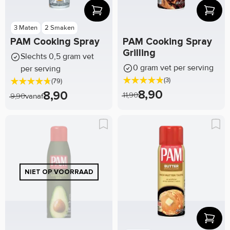
3 Maten
2 Smaken
PAM Cooking Spray
PAM Cooking Spray
Grilling
Slechts 0,5 gram vet
0 gram vet per serving
per serving
(3)
(79)
8,90
8,90
11,90
9,90
vanaf