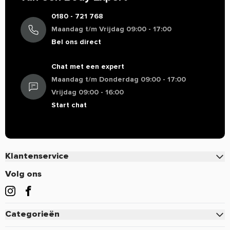
0180 - 721 768
Maandag t/m Vrijdag 09:00 - 17:00
Bel ons direct
Chat met een expert
Maandag t/m Donderdag 09:00 - 17:00
Vrijdag 09:00 - 16:00
Start chat
Klantenservice
Contact
Volg ons
Veelgestelde vragen
Bestellen
Categorieën
Betalen