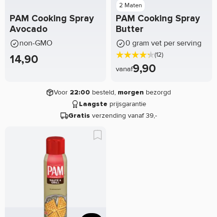
2 Maten
PAM Cooking Spray
PAM Cooking Spray
Avocado
Butter
non-GMO
0 gram vet per serving
(12)
14,90
9,90
vanaf
Voor
besteld,
bezorgd
22:00
morgen
prijsgarantie
Laagste
verzending vanaf 39,-
Gratis