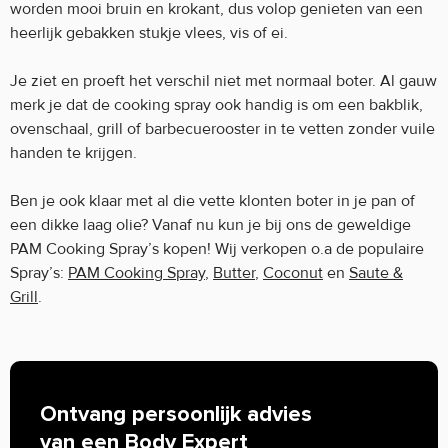
worden mooi bruin en krokant, dus volop genieten van een
heerlijk gebakken stukje vlees, vis of ei.
Je ziet en proeft het verschil niet met normaal boter. Al gauw
merk je dat de cooking spray ook handig is om een bakblik,
ovenschaal, grill of barbecuerooster in te vetten zonder vuile
handen te krijgen.
Ben je ook klaar met al die vette klonten boter in je pan of
een dikke laag olie? Vanaf nu kun je bij ons de geweldige
PAM Cooking Spray’s kopen! Wij verkopen o.a de populaire
Spray’s:
PAM Cooking Spray
,
Butter
,
Coconut
en
Saute &
Grill
.
Ontvang persoonlijk advies
van een Body Expert