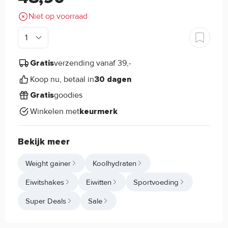
Niet op voorraad
verzending vanaf 39,-
Gratis
Koop nu, betaal in
30 dagen
goodies
Gratis
Winkelen met
keurmerk
Bekijk meer
Weight gainer
Koolhydraten
Eiwitshakes
Eiwitten
Sportvoeding
Super Deals
Sale