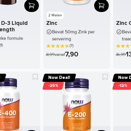
2 Maten
 D-3 Liquid
Zinc
Zinc 
rength
Bevat 50mg Zink per
Beva
erke formule
servering
traa
(1)
(7)
7,90
1
8,95
vanaf
16,95
!
Now Deal!
Now D
-25%
-12%