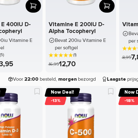
 E 400IU D-
Vitamine E 200IU D-
Vitam
copheryl
Alpha Tocopheryl
Beva
0iu Vitamine E
Bevat 200iu Vitamine E
per 
gel
per softgel
(5)
(1)
7,
8,95
3,95
12,70
16,95
Voor
besteld,
bezorgd
prijs
22:00
morgen
Laagste
!
Now Deal!
Now D
-13%
-18%