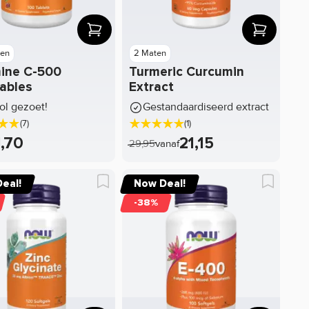
en
2 Maten
ine C-500
Turmeric Curcumin
ables
Extract
tol gezoet!
Gestandaardiseerd extract
(7)
(1)
1,70
21,15
29,95
vanaf
eal!
Now Deal!
-38%