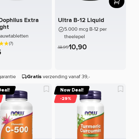
Dophilus Extra
Ultra B-12 Liquid
ght
5.000 mcg B-12 per
auwtabletten
theelepel
(7)
10,90
18,95
5
garantie
verzending vanaf 39,-
Gratis
eal!
Now Deal!
-29%