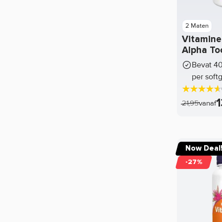
NOVO Protein
Now Foods
2 Maten
Vitamine
Nutraceutics
Alpha To
Nutrend
Bevat 40
per soft
Nutrex
Olimp
1
21,95
vanaf
Optimum Nutrition
Osavi
Now Deal
PAM
-27%
PB2
Perfect Shakers
Performa Shakers