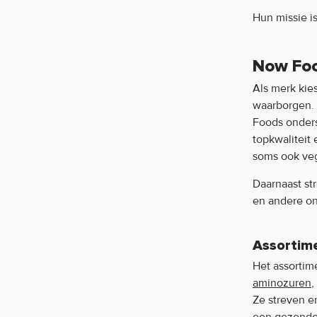
Scivation
Hun missie i
Skinny Food
Now Foo
Slammers
Als merk kie
Slim Pasta
waarborgen. 
Foods onders
Smartshake
topkwaliteit
Stacker2
soms ook veg
Swedish Supplements
Daarnaast st
en andere o
Terrasana
Tunturi
Assortim
Universal Nutrition
Het assorti
aminozuren
,
USN
Ze streven e
USP Labs