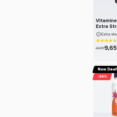
Mars
Mattisson
Vitamine
Extra St
MHP
Extra st
Monster Energy
9,65
13,95
Muscle Moose
MuscleMeds
Muscletech
Now Deal
-36%
Mutant
Natrol
Naughty Boy
NOCCO