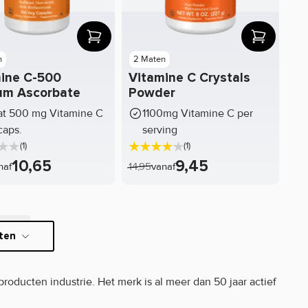
n
2 Maten
ine C-500
Vitamine C Crystals
um Ascorbate
Powder
t 500 mg Vitamine C
1100mg Vitamine C per
caps.
serving
(1)
(1)
10,65
9,45
naf
14,95
vanaf
cten
roducten industrie. Het merk is al meer dan 50 jaar actief