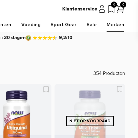
0
0
Klantenservice
nten
Voeding
Sport Gear
Sale
Merken
in
30 dagen
9,2/10
354 Producten