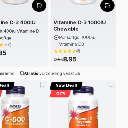
ine D-3 400IU
Vitamine D-3 1000IU
Chewable
t 400iu Vitamine D
Per softgel 1000iu
softgel
Vitamine D3
(1)
(3)
85
8,95
12,95
garantie
verzending vanaf 39,-
Gratis
eal!
Now Deal!
-37%