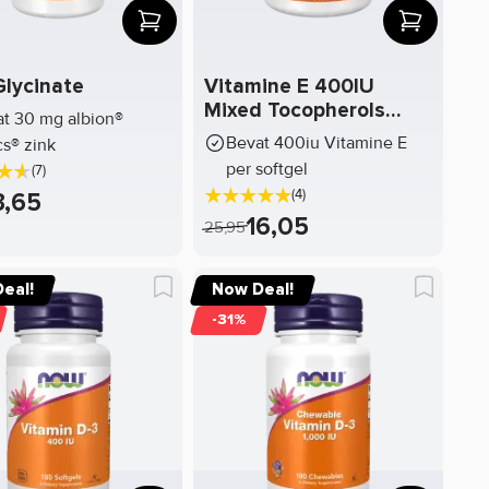
Glycinate
Vitamine E 400IU
Mixed Tocopherols
t 30 mg albion®
with Selenium
Bevat 400iu Vitamine E
cs® zink
per softgel
(7)
(4)
3,65
16,05
25,95
eal!
Now Deal!
-31%