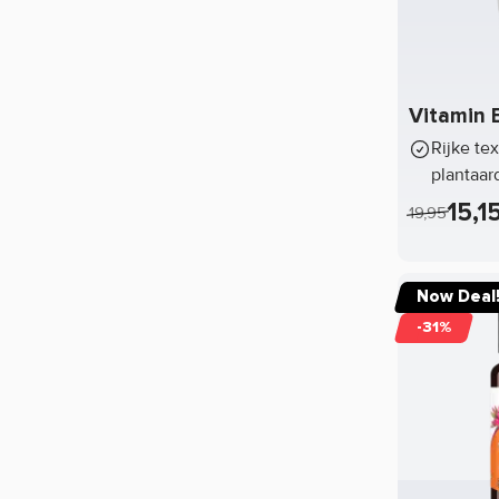
Gorilla Wear
Grenade
Vitamin 
Gymstick
Rijke te
Harbinger
plantaar
Haya Labs
15,1
19,95
HealthyCo
Interactive Nutrition
Now Deal
Jack Link's
-31%
Jarrow Formulas
JNX Sports
Lenny & Larry's
Mammut