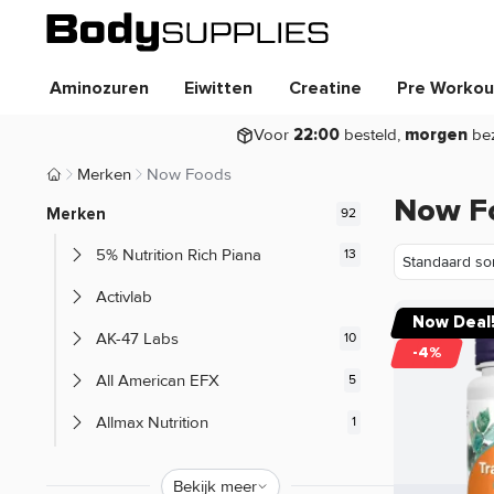
Aminozuren
Eiwitten
Creatine
Pre Workou
Voor
besteld,
be
22:00
morgen
Merken
Now Foods
Body Supplies | Sportvoeding en Supplementen
Now F
Merken
5% Nutrition Rich Piana
Activlab
Now Deal
AK-47 Labs
-4%
All American EFX
Allmax Nutrition
Alpha Designs
Bekijk meer