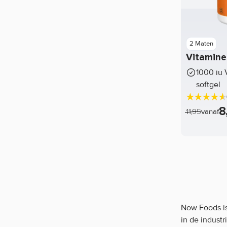
PhD
Primaforce
2 Maten
Pro Supps
Vitamine
Promera Sports
1000 iu 
Pure.
softgel
QNT
8
11,95
vanaf
Quamtrax
Quest Nutrition
Rabeko
Red Bull
Redcon1
Now Foods is
Ronnie Coleman
in de indust