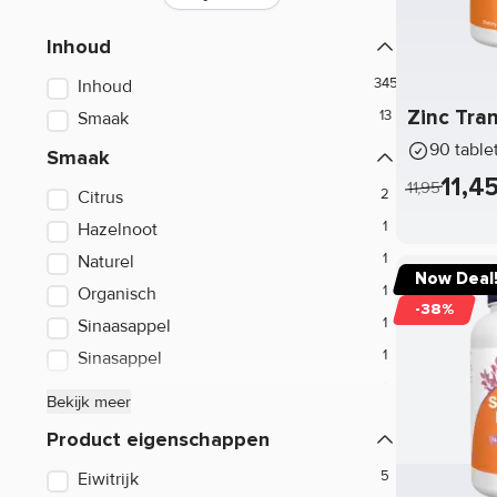
ALRI
Inhoud
Applied Nutrition
Inhoud
Barebells
Zinc Tra
Smaak
Best Body Nutrition
90 table
Smaak
Blackfriars
11,4
11,95
Citrus
Blender Bottle
Hazelnoot
Naturel
Bolero
Now Deal
Organisch
BPI Sports
-38%
Sinaasappel
BSN Nutrition
Sinasappel
Tropische Vruchten
Captain's Choice
Bekijk meer
Vanille
Cellucor
Product eigenschappen
Watermeloen
Chiba
Eiwitrijk