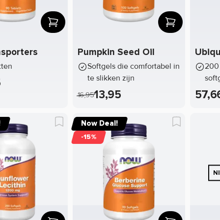
nsporters
Pumpkin Seed Oil
Ubiqu
tten
Softgels die comfortabel in
200 
te slikken zijn
soft
5
13,95
57,6
16,95
!
Now Deal!
-15%