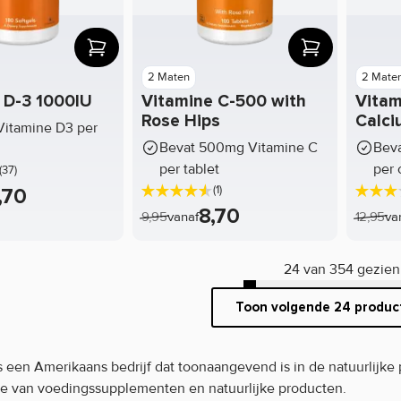
2 Maten
2 Mate
 D-3 1000IU
Vitamine C-500 with
Vitam
Rose Hips
Calci
Vitamine D3 per
Bevat 500mg Vitamine C
Beva
per tablet
per 
(37)
(1)
,70
8,70
9,95
vanaf
12,95
va
24 van 354 gezien
Toon volgende 24 produ
 een Amerikaans bedrijf dat toonaangevend is in de natuurlijke p
rie van voedingssupplementen en natuurlijke producten.