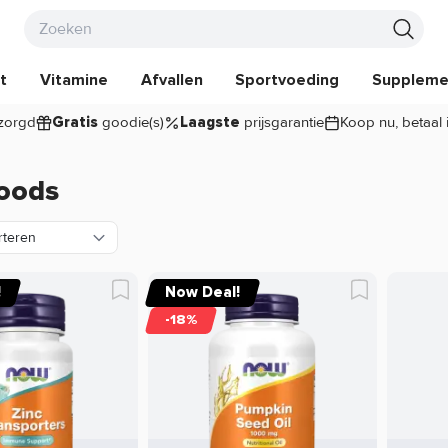
t
Vitamine
Afvallen
Sportvoeding
Suppleme
zorgd
goodie(s)
prijsgarantie
Koop nu, betaal 
Gratis
Laagste
oods
!
Now Deal!
-18%