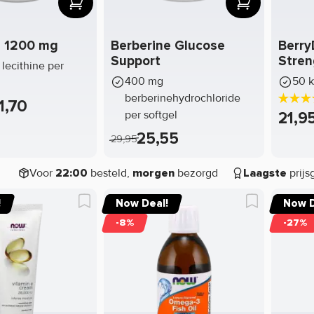
e 1200 mg
Berberine Glucose
Berry
Support
Stren
lecithine per
400 mg
50 k
berberinehydrochloride
1,70
per softgel
21,9
25,55
29,95
Voor
besteld,
bezorgd
prijs
22:00
morgen
Laagste
!
Now Deal!
Now D
-8%
-27%