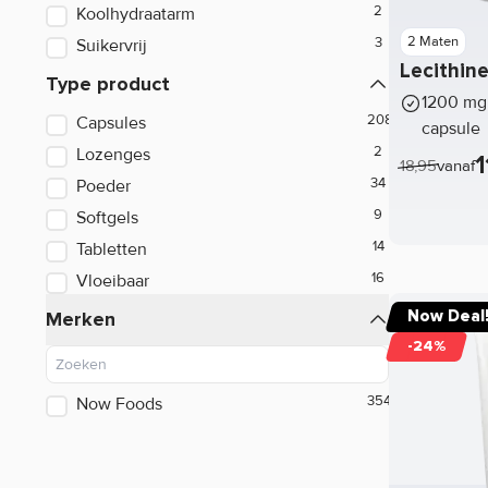
Koolhydraatarm
Cobra Labs
2 Maten
Suikervrij
Dedicated Nutrition
Lecithin
Type product
1200 mg 
Doctor's Best
Capsules
capsule
Dorian Yates
Lozenges
1
18,95
vanaf
Poeder
Dymatize Nutrition
Softgels
Energy OatSnack
Tabletten
Evolite
Vloeibaar
FitnFood
Merken
Now Deal
-24%
FITTR
Fulfill
Now Foods
Gaspari Nutrition
Go On Nutrition