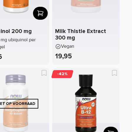
inol 200 mg
Milk Thistle Extract
300 mg
mg ubiquinol per
Vegan
gel
19,95
6
-42%