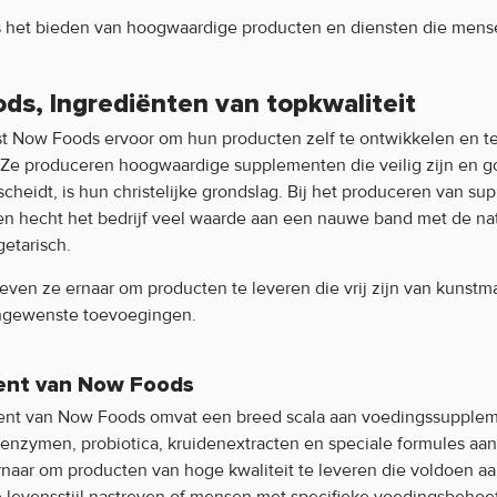
s het bieden van hoogwaardige producten en diensten die mens
ds, Ingrediënten van topkwaliteit
st Now Foods ervoor om hun producten zelf te ontwikkelen en t
Ze produceren hoogwaardige supplementen die veilig zijn en 
cheidt, is hun christelijke grondslag. Bij het produceren van 
 en hecht het bedrijf veel waarde aan een nauwe band met de na
etarisch.
reven ze ernaar om producten te leveren die vrij zijn van kunstm
ngewenste toevoegingen.
ent van Now Foods
ment van Now Foods omvat een breed scala aan voedingssupple
 enzymen, probiotica, kruidenextracten en speciale formules aa
rnaar om producten van hoge kwaliteit te leveren die voldoen aa