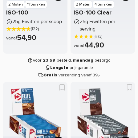
2 Maten
11 Smaken
2 Maten
4 Smaken
ISO-100
ISO-100 Clear
25g Eiwitten per scoop
25g Eiwitten per
serving
(122)
54,90
(3)
vanaf
44,90
vanaf
Voor
besteld,
bezorgd
23:59
maandag
prijsgarantie
Laagste
verzending vanaf 39,-
Gratis