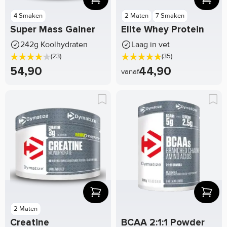
4 Smaken
2 Maten
7 Smaken
Super Mass Gainer
Elite Whey Protein
242g Koolhydraten
Laag in vet
(23)
(35)
54,90
44,90
vanaf
2 Maten
Creatine
BCAA 2:1:1 Powder