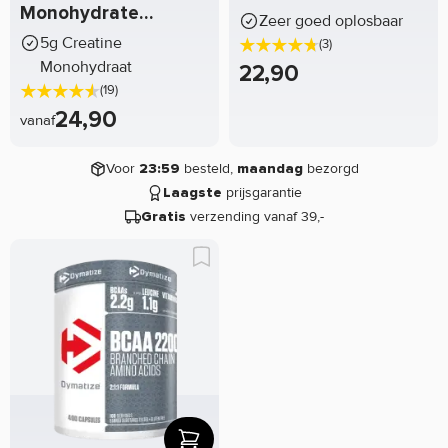
Monohydrate
Zeer goed oplosbaar
Dymatize
5g Creatine
(3)
Monohydraat
22,90
(19)
24,90
vanaf
Voor
besteld,
bezorgd
23:59
maandag
prijsgarantie
Laagste
verzending vanaf 39,-
Gratis