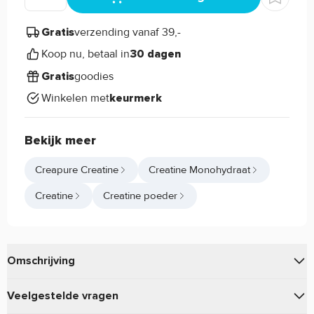
verzending vanaf 39,-
Gratis
Koop nu, betaal in
30 dagen
goodies
Gratis
Winkelen met
keurmerk
Bekijk meer
Creapure Creatine
Creatine Monohydraat
Creatine
Creatine poeder
Omschrijving
van
bevat de hoogst haalbare
Creapure® Creatine
PURE
Veelgestelde vragen
kwaliteit en gepatenteerde vorm van Creatine Monohydraat.