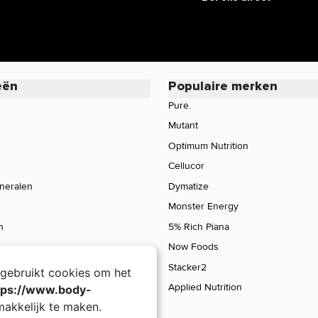
ver de werking van een product?
ing, maar beperkt informatie geven over
ie staan in de EU database mogen vermeld
mogen we daarom veelal niet delen. Zo
cafeïne, terwijl de werking van koffie bij
eën
Populaire merken
oduct of wil je meer informatie over de
Pure.
rvice voor een persoonlijk advies.
Mutant
Optimum Nutrition
Cellucor
ineralen
Dymatize
Monster Energy
n
5% Rich Piana
Now Foods
Stacker2
gebruikt cookies om het
Applied Nutrition
tps://www.body-
akkelijk te maken.