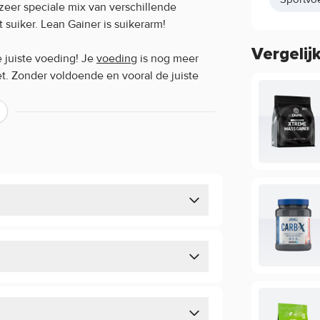
zeer speciale mix van verschillende
 suiker. Lean Gainer is suikerarm!
Vergelij
e juiste voeding! Je
voeding
is nog meer
et. Zonder voldoende en vooral de juiste
 deze groei van de spiermassa.
Elke dosering bevat bijna 30 gram eiwitten.
fect opneembaar eiwit, verrijkt door Micro
n)
arde. Ei Eiwit heeft een middellange
n langzame eiwitten)
 gram unieke koolhydraten: