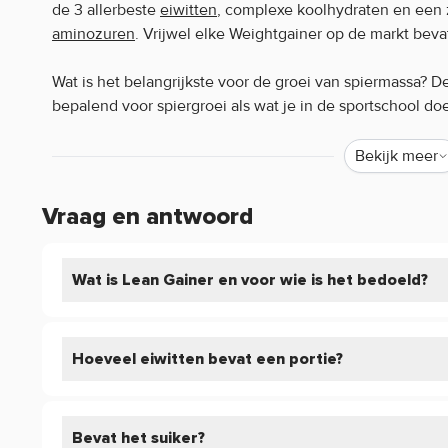
de 3 allerbeste
eiwitten
, complexe koolhydraten en een 
aminozuren
. Vrijwel elke Weightgainer op de markt bevat
Wat is het belangrijkste voor de groei van spiermassa? D
bepalend voor spiergroei als wat je in de sportschool do
voedingstoffen geen spiergroei. Eiwitten dragen bij aan
Bekijk meer
Pure. Lean Gainer levert hiermee de perfecte eiwit mix. 
Lean Gainer bevat 3 verschillende eiwitsoorten:
Vraag en antwoord
Whey Eiwit Concentraat (Dit is een zeer zuiver en per
Filtratie. Hierdoor krijg je maximaal werkzame eiwitte
Ei Eiwit (Ei Eiwit heeft een zeer hoge biologische wa
Wat is Lean Gainer en voor wie is het bedoeld?
opnametijd)
Micellar Caseïne (Dit is de beste en duurste vorm va
Lean Gainer is nu helemaal compleet!
Hoeveel eiwitten bevat een portie?
Naast deze eiwitten bevat Lean Gainer ook nog eens 40
Havermoutmeel
Bevat het suiker?
Waxy Maize (WMS)