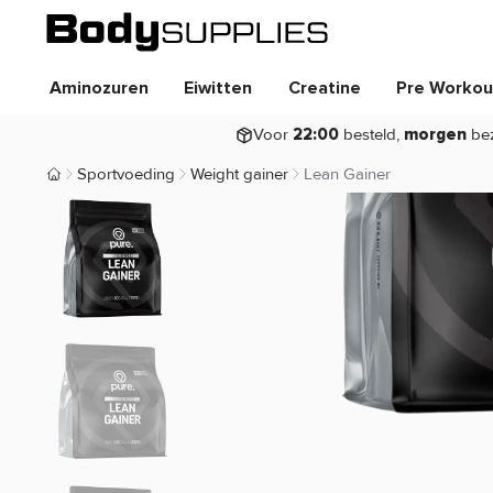
Aminozuren
Eiwitten
Creatine
Pre Workou
Voor
besteld,
be
22:00
morgen
Sportvoeding
Weight gainer
Lean Gainer
Body Supplies | Sportvoeding en Supplementen