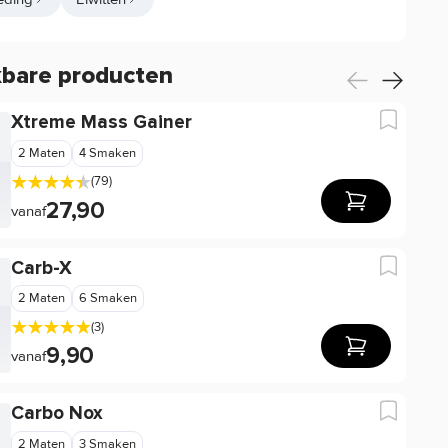
kbare producten
Xtreme Mass Gainer
2 Maten
4 Smaken
(79)
27,90
vanaf
Carb-X
2 Maten
6 Smaken
(3)
9,90
vanaf
Carbo Nox
2 Maten
3 Smaken