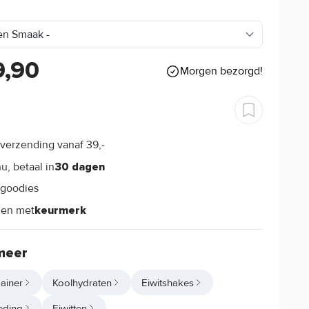
9,90
Morgen bezorgd!
verzending vanaf 39,-
s
u, betaal in
30 dagen
goodies
s
len met
keurmerk
meer
ainer
Koolhydraten
Eiwitshakes
eding
Eiwitten