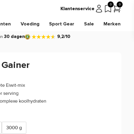
0
0
Klantenservice
nten
Voeding
Sport Gear
Sale
Merken
in
30 dagen
9,2/10
 Gainer
4.4/5
(109)
te Eiwit-mix
r serving
complexe koolhydraten
3000 g