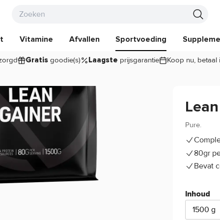
t
Vitamine
Afvallen
Sportvoeding
Suppleme
zorgd
goodie(s)
prijsgarantie
Koop nu, betaal 
Gratis
Laagste
Lean
Pure.
Comple
80gr pe
Bevat 
Inhoud
1500 g