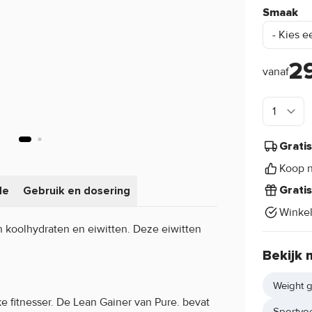
Smaak
2
vanaf
Grati
Koop n
de
Gebruik en dosering
Grati
Winke
 koolhydraten en eiwitten. Deze eiwitten
Bekijk 
Weight g
ke fitnesser. De Lean Gainer van Pure. bevat
Sportvo