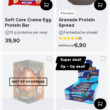
4 Smaken
Soft Core Creme Egg
Grenade Protein
Protein Bar
Spread
13 g proteïne per reep
Fantastische smaak!
(8)
39,90
6,90
9,90
vanaf
Super deal!
Op = Op deal!