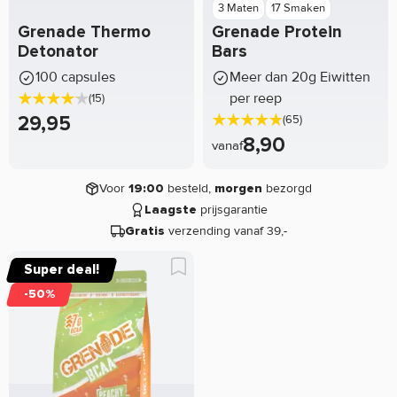
3 Maten
17 Smaken
Grenade Thermo
Grenade Protein
Detonator
Bars
100 capsules
Meer dan 20g Eiwitten
per reep
(15)
29,95
(65)
8,90
vanaf
Voor
besteld,
bezorgd
19:00
morgen
prijsgarantie
Laagste
verzending vanaf 39,-
Gratis
Super deal!
-50%