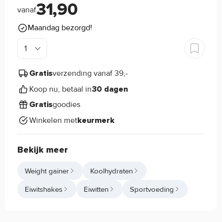
31,90
vanaf
Maandag bezorgd!
verzending vanaf 39,-
Gratis
Koop nu, betaal in
30 dagen
goodies
Gratis
Winkelen met
keurmerk
Bekijk meer
Weight gainer
Koolhydraten
Eiwitshakes
Eiwitten
Sportvoeding