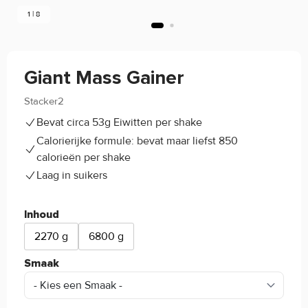
1 | 8
Giant Mass Gainer
Stacker2
4.7/5
(17)
Bevat circa 53g Eiwitten per shake
Calorierijke formule: bevat maar liefst 850
calorieën per shake
Laag in suikers
Inhoud
2270 g
6800 g
Smaak