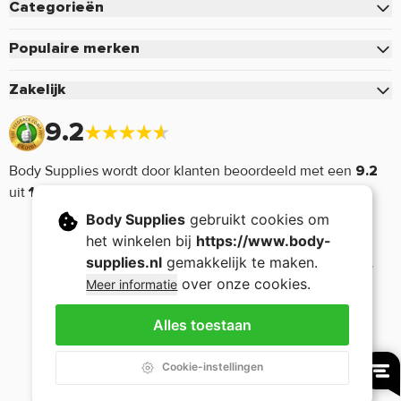
Categorieën
Betalen
Eiwitten
Verzenden & Bezorgen
Populaire merken
Creatine
Retourneren of defect
Pure.
Zakelijk
Pre-Workout
Voordelen & Acties
Mutant
Zakelijk inloggen
Sportvoeding
9.2
Retour aanmelden
Optimum Nutrition
Aanmelden zakelijk account
Vitamine & Mineralen
Mijn account
Cellucor
Body Supplies wordt door klanten beoordeeld met een
9.2
Voorwaarden zakelijk account
Aminozuren
Bedrijfsgegevens
Dymatize
uit
17632 reviews.
Supplementen
Nieuwsbrief
Monster Energy
Body Supplies
gebruikt cookies om
Afvallen
het winkelen bij
https://www.body-
5% Rich Piana
Voeding
supplies.nl
gemakkelijk te maken.
Now Foods
over onze cookies.
Meer informatie
Sport Gear
Stacker2
Sale
Alles toestaan
Applied Nutrition
Copyright © 2005 - 2026 Body Supplies - Nutrition -
-
Algemene voorwaarden
-
Privacy Policy
Cookie-instellingen