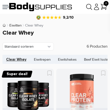
prijsgarantie
Laagste
0
Koop nu, betaal in
30 dagen
9,2/10
Eiwitten
Clear Whey
Body Supplies | Sportvoeding en Supplementen
Clear Whey
6 Producten
Clear Whey
Eiwitrepen
Eiwitshakes
Beef Eiwit Isolaa
Super deal!