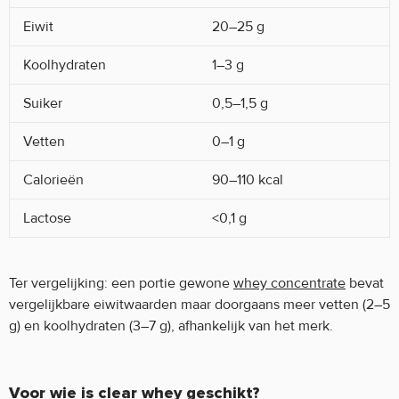
Eiwit
20–25 g
Koolhydraten
1–3 g
Suiker
0,5–1,5 g
Vetten
0–1 g
Calorieën
90–110 kcal
Lactose
<0,1 g
Ter vergelijking: een portie gewone
whey concentrate
bevat
vergelijkbare eiwitwaarden maar doorgaans meer vetten (2–5
g) en koolhydraten (3–7 g), afhankelijk van het merk.
Voor wie is clear whey geschikt?