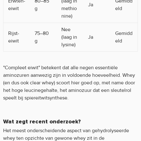
Erwten-
80–85
(laag in
Gemidd
Ja
eiwit
g
methio
eld
nine)
Nee
Rijst-
75–80
Gemidd
(laag in
Ja
eiwit
g
eld
lysine)
"Compleet eiwit" betekent dat alle negen essentiële
aminozuren aanwezig zijn in voldoende hoeveelheid. Whey
(en dus ook clear whey) scoort hier goed op, met name door
het hoge leucinegehalte, het aminozuur dat een sleutelrol
speelt bij spiereitwitsynthese.
Wat zegt recent onderzoek?
Het meest onderscheidende aspect van gehydrolyseerde
whey ten opzichte van gewone whey zit in de