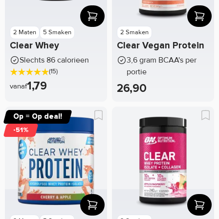
2 Maten
5 Smaken
2 Smaken
Clear Whey
Clear Vegan Protein
Slechts 86 calorieen
3,6 gram BCAA's per
portie
(15)
1,79
vanaf
26,90
Op = Op deal!
-51%