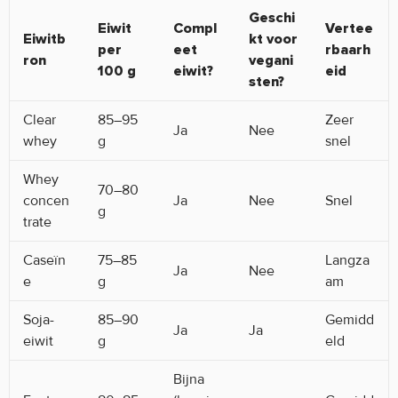
Geschi
Eiwit
Compl
Vertee
Eiwitb
kt voor
per
eet
rbaarh
ron
vegani
100 g
eiwit?
eid
sten?
Clear
85–95
Zeer
Ja
Nee
whey
g
snel
Whey
70–80
concen
Ja
Nee
Snel
g
trate
Caseïn
75–85
Langza
Ja
Nee
e
g
am
Soja-
85–90
Gemidd
Ja
Ja
eiwit
g
eld
Bijna