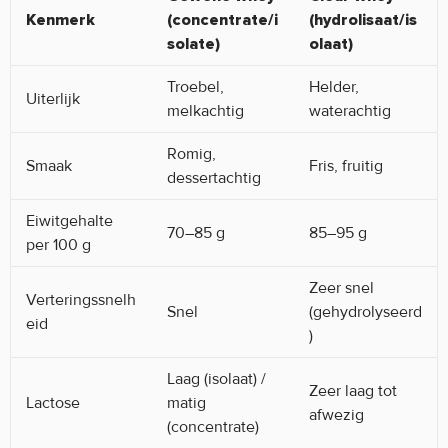
Kenmerk
(concentrate/i
(hydrolisaat/is
solate)
olaat)
Troebel,
Helder,
Uiterlijk
melkachtig
waterachtig
Romig,
Smaak
Fris, fruitig
dessertachtig
Eiwitgehalte
70–85 g
85–95 g
per 100 g
Zeer snel
Verteringssnelh
Snel
(gehydrolyseerd
eid
)
Laag (isolaat) /
Zeer laag tot
Lactose
matig
afwezig
(concentrate)