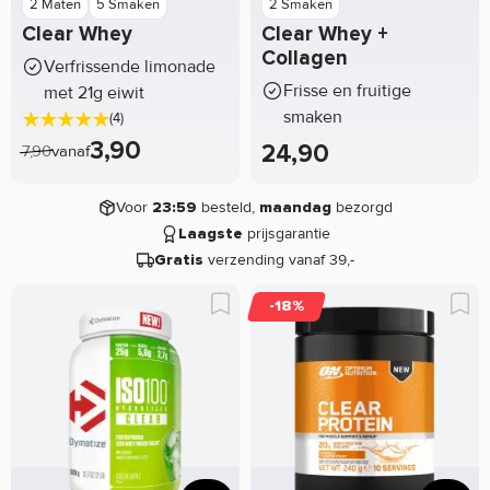
2 Maten
5 Smaken
2 Smaken
Clear Whey
Clear Whey +
Collagen
Verfrissende limonade
Frisse en fruitige
met 21g eiwit
smaken
(4)
3,90
24,90
7,90
vanaf
Voor
besteld,
bezorgd
23:59
maandag
prijsgarantie
Laagste
verzending vanaf 39,-
Gratis
-18%