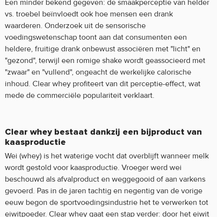
Een minder bekend gegeven: de smaakperceptie van helder
vs. troebel beïnvloedt ook hoe mensen een drank
waarderen. Onderzoek uit de sensorische
voedingswetenschap toont aan dat consumenten een
heldere, fruitige drank onbewust associëren met "licht" en
"gezond", terwijl een romige shake wordt geassocieerd met
"zwaar" en "vullend", ongeacht de werkelijke calorische
inhoud. Clear whey profiteert van dit perceptie-effect, wat
mede de commerciële populariteit verklaart.
Clear whey bestaat dankzij een bijproduct van
kaasproductie
Wei (whey) is het waterige vocht dat overblijft wanneer melk
wordt gestold voor kaasproductie. Vroeger werd wei
beschouwd als afvalproduct en weggegooid of aan varkens
gevoerd. Pas in de jaren tachtig en negentig van de vorige
eeuw begon de sportvoedingsindustrie het te verwerken tot
eiwitpoeder. Clear whey gaat een stap verder: door het eiwit