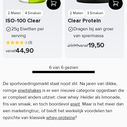
2 Maten
4 Smaken
2 Maten
3 Smaken
ISO-100 Clear
Clear Protein
25g Eiwitten per
Dragen bij aan groei
serving
van spiermassa
(3)
19,50
23,90
vanaf
44,90
vanaf
6 van 6 gezien
De sportvoedingsmarkt staat nooit stil. Na jaren van dikke,
romige
eiwitshakes
is er een nieuwe categorie opgestaan die
er compleet anders uitziet: clear whey. Helder als limonade,
fris van smaak, en toch boordevol
eiwit
. Maar is het meer dan
een marketingtruc, of biedt het werkelijk voordelen ten
opzichte van klassiek
whey-proteïne
?