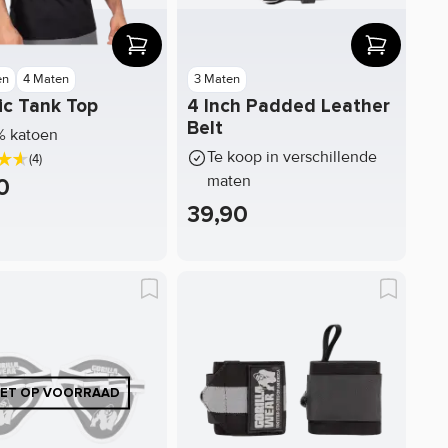
en
4 Maten
3 Maten
ic Tank Top
4 Inch Padded Leather
Belt
% katoen
Te koop in verschillende
(4)
maten
0
39,90