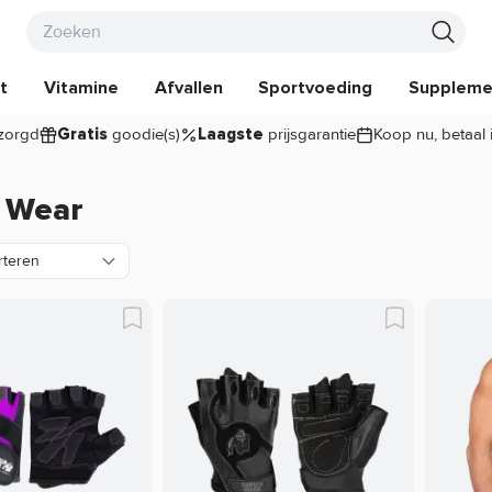
t
Vitamine
Afvallen
Sportvoeding
Suppleme
zorgd
goodie(s)
prijsgarantie
Koop nu, betaal 
Gratis
Laagste
a Wear