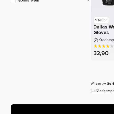
Gorilla Wear
Cobra Labs
Dedicated Nutrition
5 Maten
Doctor's Best
Dallas W
Gloves
Dorian Yates
Krachts
Dymatize Nutrition
32,90
Energy OatSnack
Evolite
FitnFood
FITTR
Wij zijn uw
Gori
info@body-suppl
Fulfill
Gaspari Nutrition
Go On Nutrition