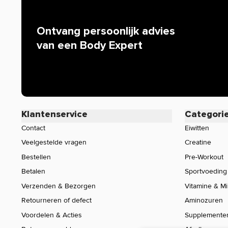
Gorilla Wear
Ontvang persoonlijk advies
Grenade
van een Body Expert
Gymstick
Harbinger
Haya Labs
HealthyCo
Klantenservice
Categori
Contact
Eiwitten
Interactive Nutrition
Veelgestelde vragen
Creatine
Jack Link's
Bestellen
Pre-Workout
Jarrow Formulas
Betalen
Sportvoeding
Verzenden & Bezorgen
Vitamine & M
JNX Sports
Retourneren of defect
Aminozuren
Lenny & Larry's
Voordelen & Acties
Supplemente
Mammut