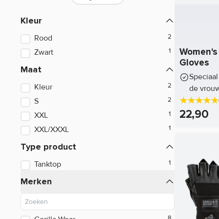
ALRI
Kleur
Applied Nutrition
Rood
Barebells
Women's 
Zwart
Best Body Nutrition
Gloves
Maat
Speciaal
Blackfriars
Kleur
de vrou
Blender Bottle
S
22,90
XXL
Bolero
XXL/XXXL
BPI Sports
Type product
BSN Nutrition
Tanktop
Captain's Choice
Merken
Cellucor
Chiba