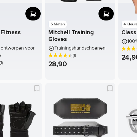
5 Maten
4 Kleur
Fitness
Mitchell Training
Class
Gloves
100
 ontworpen voor
Trainingshandschoenen
w
(1)
24,9
28,90
(1)