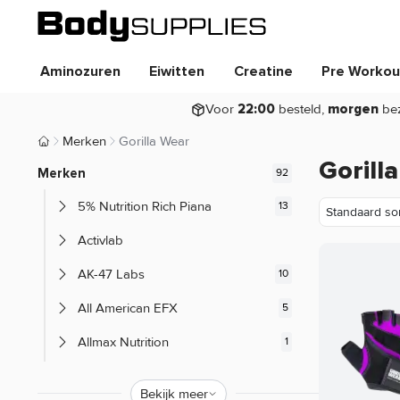
Aminozuren
Eiwitten
Creatine
Pre Workou
Voor
besteld,
be
22:00
morgen
Merken
Gorilla Wear
Body Supplies | Sportvoeding en Supplementen
Gorill
Merken
5% Nutrition Rich Piana
Activlab
AK-47 Labs
All American EFX
Allmax Nutrition
Alpha Designs
Bekijk meer