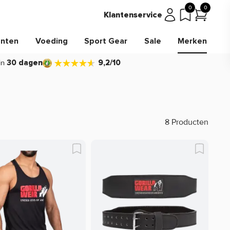
0
0
Klantenservice
nten
Voeding
Sport Gear
Sale
Merken
in
30 dagen
9,2/10
8 Producten