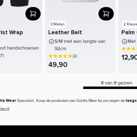
3 Maten
2 Kleur
rist Wrap
Leather Belt
Palm 
S/M met een lengte van
Met 
port handschoenen
92cm
(7)
12,9
(2)
49,90
8 van 8 gezien
Specialist...Koop de producten van Gorilla Wear bij ons tegen de
lla Wear
laags
ies.nl
.