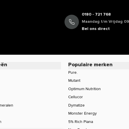
0180 - 721 768
Maandag t/m Vrijdag 09:
Bel ons direct
eën
Populaire merken
Pure.
Mutant
Optimum Nutrition
Cellucor
ineralen
Dymatize
Monster Energy
n
5% Rich Piana