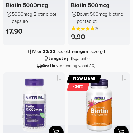
Biotin 5000mcg
Biotin 500mcg
5000mcg Biotine per
Bevat 500mcg biotine
capsule
per tablet
(1)
17,90
9,90
Voor
besteld,
bezorgd
22:00
morgen
prijsgarantie
Laagste
verzending vanaf 39,-
Gratis
Now Deal!
-26%