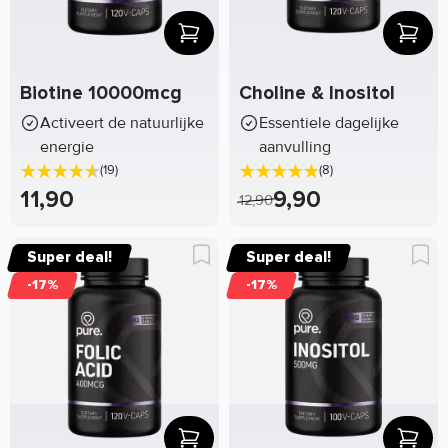
Biotine 10000mcg
Choline & Inositol
Activeert de natuurlijke
Essentiele dagelijke
energie
aanvulling
(19)
(8)
11,90
9,90
12,90
Super deal!
Super deal!
-17%
-17%