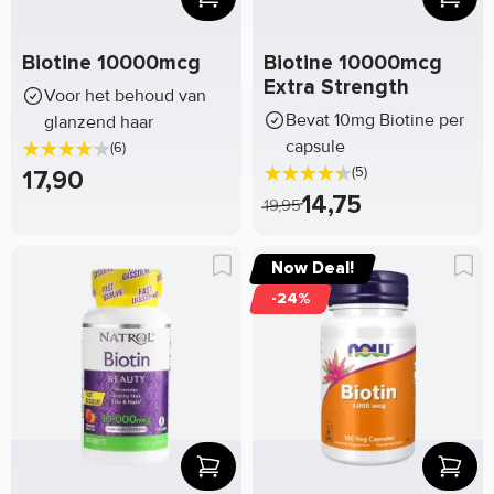
Biotine 10000mcg
Biotine 10000mcg
Extra Strength
Voor het behoud van
Bevat 10mg Biotine per
glanzend haar
capsule
(6)
(5)
17,90
14,75
19,95
Now Deal!
-24%