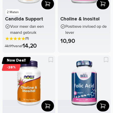
2 Maten
Candida Support
Choline & Inositol
Voor meer dan een
Positieve invloed op de
maand gebruik
lever
(11)
10,90
14,20
18,95
vanaf
Now Deal!
-28%