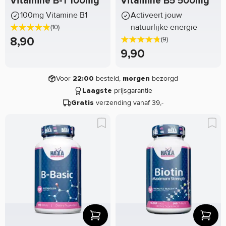
Vitamine B-1 100mg
Vitamine B5 500mg
100mg Vitamine B1
Activeert jouw
natuurlijke energie
(10)
8,90
(9)
9,90
Voor
besteld,
bezorgd
22:00
morgen
prijsgarantie
Laagste
verzending vanaf 39,-
Gratis