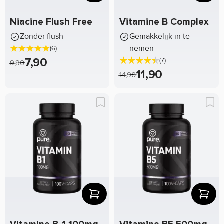
Niacine Flush Free
Vitamine B Complex
Zonder flush
Gemakkelijk in te
nemen
(6)
7,90
(7)
9,90
11,90
14,90