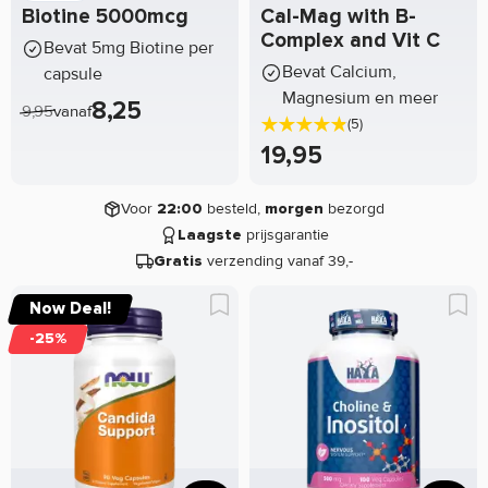
Biotine 5000mcg
Cal-Mag with B-
Complex and Vit C
Bevat 5mg Biotine per
Bevat Calcium,
capsule
Magnesium en meer
8,25
9,95
vanaf
(5)
19,95
Voor
besteld,
bezorgd
22:00
morgen
prijsgarantie
Laagste
verzending vanaf 39,-
Gratis
Now Deal!
-25%