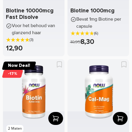
Biotine 10000mcg
Biotine 1000mcg
Fast Disolve
Bevat 1mg Biotine per
Voor het behoud van
capsule
glanzend haar
(6)
(3)
8,30
10,95
12,90
Now Deal!
-17%
2 Maten