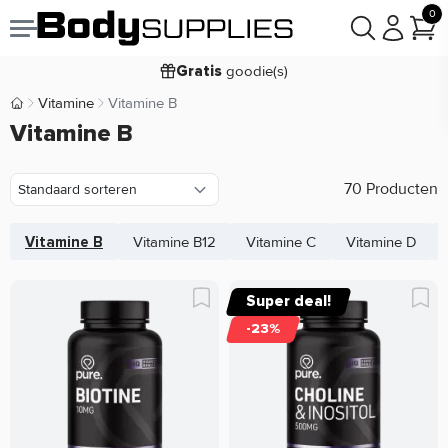
Voor
besteld,
bezorgd
22:00
morgen
0
goodie(s)
Gratis
prijsgarantie
Laagste
Koop nu, betaal in
30 dagen
Vitamine
Vitamine B
Body Supplies | Sportvoeding en Supplementen
Vitamine B
9,2/10
70 Producten
Vitamine B
Vitamine B12
Vitamine C
Vitamine D
Super deal!
-23%