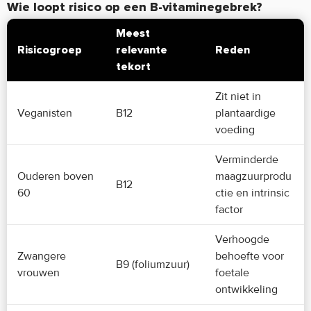
Wie loopt risico op een B-vitaminegebrek?
Meest
Risicogroep
relevante
Reden
tekort
Zit niet in
Veganisten
B12
plantaardige
voeding
Verminderde
Ouderen boven
maagzuurprodu
B12
60
ctie en intrinsic
factor
Verhoogde
Zwangere
behoefte voor
B9 (foliumzuur)
vrouwen
foetale
ontwikkeling