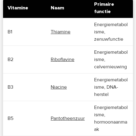
Primaire
Vitamine
Naam
functie
Energiemetabol
B1
Thiamine
isme,
zenuwfunctie
Energiemetabol
B2
Riboflavine
isme,
celvernieuwing
Energiemetabol
B3
Niacine
isme, DNA-
herstel
Energiemetabol
isme,
B5
Pantotheenzuur
hormoonaanma
ak