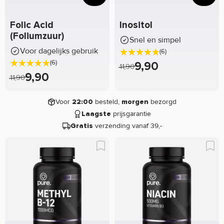
Folic Acid
Inositol
(Foliumzuur)
Snel en simpel
Voor dagelijks gebruik
(6)
(6)
9,90
11,90
9,90
11,90
Voor
besteld,
bezorgd
22:00
morgen
prijsgarantie
Laagste
verzending vanaf 39,-
Gratis