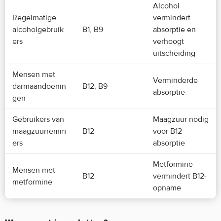
Alcohol
Regelmatige
vermindert
alcoholgebruik
B1, B9
absorptie en
ers
verhoogt
uitscheiding
Mensen met
Verminderde
darmaandoenin
B12, B9
absorptie
gen
Gebruikers van
Maagzuur nodig
maagzuurremm
B12
voor B12-
ers
absorptie
Metformine
Mensen met
B12
vermindert B12-
metformine
opname