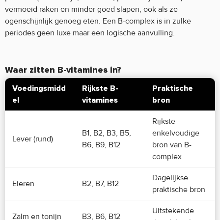
vermoeid raken en minder goed slapen, ook als ze
ogenschijnlijk genoeg eten. Een B-complex is in zulke
periodes geen luxe maar een logische aanvulling.
Waar zitten B-vitamines in?
Voedingsmidd
Rijkste B-
Praktische
el
vitamines
bron
Rijkste
B1, B2, B3, B5,
enkelvoudige
Lever (rund)
B6, B9, B12
bron van B-
complex
Dagelijkse
Eieren
B2, B7, B12
praktische bron
Uitstekende
Zalm en tonijn
B3, B6, B12