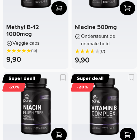
Methyl B-12
Niacine 500mg
1000mcg
Ondersteunt de
Veggie caps
normale huid
(15)
(17)
9,90
9,90
Super deal!
Super deal!
-20%
-20%