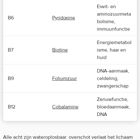
Eiwit- en
aminozuurmeta
B6
Pyridoxine
bolisme,
immuunfunctie
Energiemetabol
B7
Biotine
isme, haar en
huid
DNA-aanmaak,
B9
Foliumzuur
celdeling,
zwangerschap
Zenuwfunctie,
B12
Cobalamine
bloedaanmaak,
DNA
Alle acht zijn wateroplosbaar: overschot verlaat het lichaam