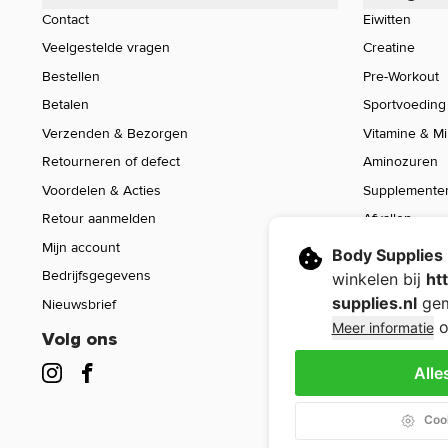
Contact
Eiwitten
Veelgestelde vragen
Creatine
Bestellen
Pre-Workout
Betalen
Sportvoeding
Verzenden & Bezorgen
Vitamine & M
Retourneren of defect
Aminozuren
Voordelen & Acties
Supplemente
Retour aanmelden
Afvallen
Mijn account
Voeding
Body Supplies
Bedrijfsgegevens
Sport Gear
winkelen bij
ht
supplies.nl
gem
Nieuwsbrief
Sale
o
Meer informatie
Volg ons
Alle
Cook