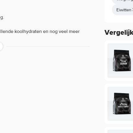
Eiwitten
g.
hillende koolhydraten en nog veel meer
Vergelij
!
jke smaken!
ver de werking van een product?
ing, maar beperkt informatie geven over