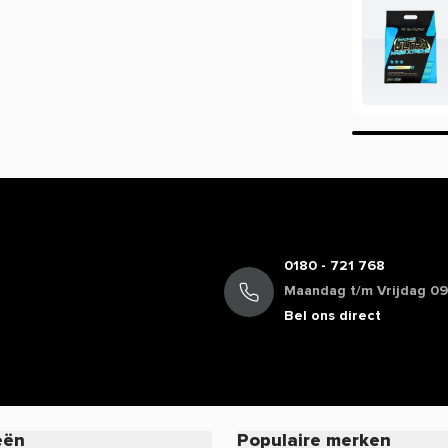
ie staan in de EU database mogen vermeld
mogen we daarom veelal niet delen. Zo
cafeïne, terwijl de werking van koffie bij
oduct of wil je meer informatie over de
rvice voor een persoonlijk advies.
0180 - 721 768
Maandag t/m Vrijdag 09:
Bel ons direct
eën
Populaire merken