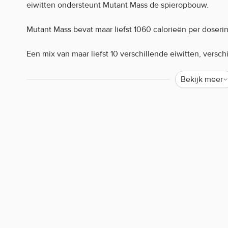
eiwitten ondersteunt Mutant Mass de spieropbouw.
Mutant Mass bevat maar liefst 1060 calorieën per doserin
Een mix van maar liefst 10 verschillende eiwitten, versc
ingrediënten, maken Mutant Mass jouw favoriete product
Bekijk meer
Mutant Mass Dual Chamber Bag is verkrijgbaar in heerli
Mutant Mass Dual Chamber Bag kenmerken:
2720 gr
Verschillende heerlijke smaken
Dubbele zak!
182g Koolhydraten
52g Eiwitten
14g Vetten
Waarom staat er soms weinig of geen informatie o
Helaas mogen wij tegenwoordig, door strenge EU-wetgev