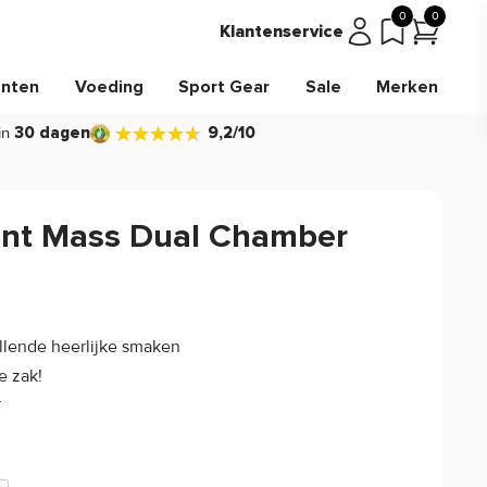
0
0
Klantenservice
nten
Voeding
Sport Gear
Sale
Merken
in
30 dagen
9,2/10
nt Mass Dual Chamber
4.5/5
(2)
llende heerlijke smaken
e zak!
r