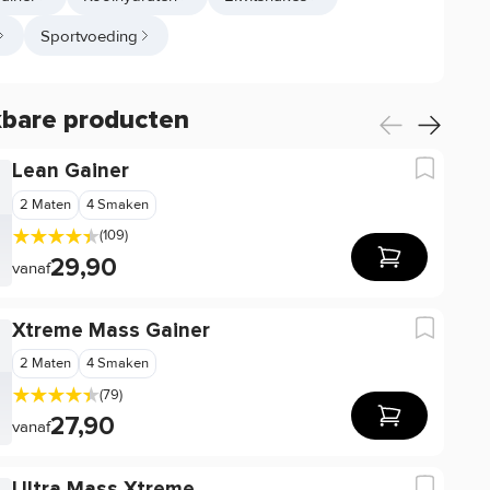
Sportvoeding
kbare producten
Lean Gainer
2 Maten
4 Smaken
(109)
29,90
vanaf
Xtreme Mass Gainer
2 Maten
4 Smaken
(79)
27,90
vanaf
Ultra Mass Xtreme