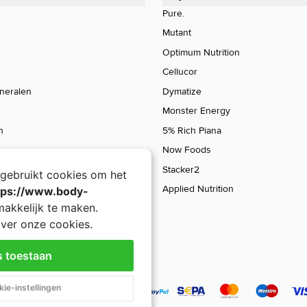
Pure.
Mutant
Optimum Nutrition
Cellucor
ineralen
Dymatize
Monster Energy
n
5% Rich Piana
Now Foods
Stacker2
gebruikt cookies om het
Applied Nutrition
tps://www.body-
akkelijk te maken.
ver onze cookies.
s toestaan
Mutant Mass Dual Chamber Bag
ie-instellingen
44,90