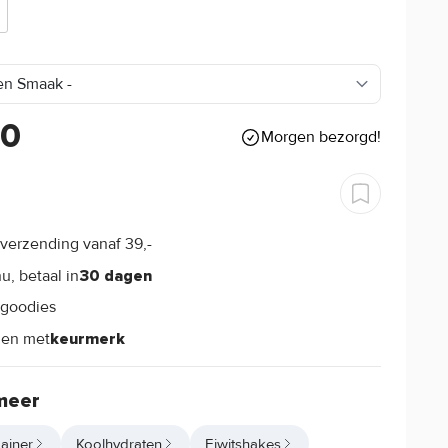
90
Morgen bezorgd!
verzending vanaf 39,-
s
u, betaal in
30 dagen
goodies
s
len met
keurmerk
meer
ainer
Koolhydraten
Eiwitshakes