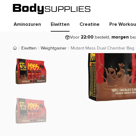
Aminozuren
Eiwitten
Creatine
Pre Workou
Voor
besteld,
be
22:00
morgen
Eiwitten
Weightgainer
Mutant Mass Dual Chamber Bag
Body Supplies | Sportvoeding en Supplementen