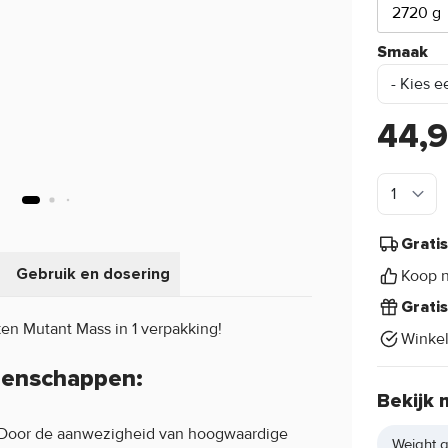
2720 g
Smaak
44,
Grati
Gebruik en dosering
Koop n
Grati
n Mutant Mass in 1 verpakking!
Winke
genschappen:
Bekijk 
! Door de aanwezigheid van hoogwaardige
Weight g