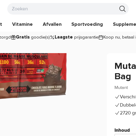
t
Vitamine
Afvallen
Sportvoeding
Suppleme
zorgd
goodie(s)
prijsgarantie
Koop nu, betaal 
Gratis
Laagste
Muta
Bag
Mutant
Verschi
Dubbel
2720 g
Inhoud