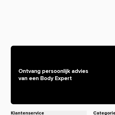
de werking van producten. Alleen zogenaamde claims d
worden. Resultaten uit wetenschappelijke onderzoeken 
mogen we bijvoorbeeld niets zeggen over de werking van 
iedereen bekend is. Zijn er specifieke vragen over dit pr
werking, neem dan gerust contact op met onze klantense
Ontvang persoonlijk advies
van een Body Expert
Klantenservice
Categori