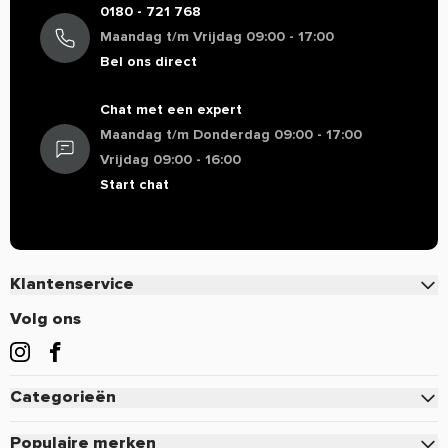
0180 - 721 768
Maandag t/m Vrijdag 09:00 - 17:00
Bel ons direct
Chat met een expert
Maandag t/m Donderdag 09:00 - 17:00
Vrijdag 09:00 - 16:00
Start chat
Klantenservice
Contact
Volg ons
Veelgestelde vragen
Bestellen
Categorieën
Betalen
Eiwitten
Verzenden & Bezorgen
Populaire merken