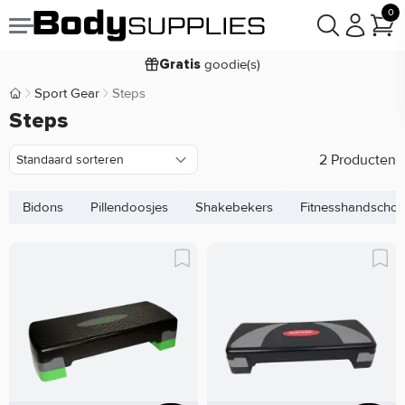
0
Voor
besteld,
bezorgd
22:00
morgen
goodie(s)
Gratis
prijsgarantie
Laagste
Sport Gear
Steps
Body Supplies | Sportvoeding en Supplementen
Koop nu, betaal in
Steps
30 dagen
9,2/10
2 Producten
Bidons
Pillendoosjes
Shakebekers
Fitnesshandscho