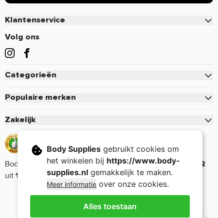
Klantenservice
Contact
Volg ons
Veelgestelde vragen
Bestellen
Categorieën
Betalen
Eiwitten
Verzenden & Bezorgen
Populaire merken
Creatine
Retourneren of defect
Pure.
Zakelijk
Pre-Workout
Voordelen & Acties
Mutant
Zakelijk inloggen
Sportvoeding
9.2
Retour aanmelden
Optimum Nutrition
Body Supplies
gebruikt cookies om
Aanmelden zakelijk account
Vitamine & Mineralen
Mijn account
Cellucor
het winkelen bij
https://www.body-
Body Supplies wordt door klanten beoordeeld met een
9.2
Voorwaarden zakelijk account
Aminozuren
Bedrijfsgegevens
supplies.nl
gemakkelijk te maken.
Dymatize
uit
17632 reviews.
Supplementen
over onze cookies.
Meer informatie
Nieuwsbrief
Monster Energy
Afvallen
5% Rich Piana
Alles toestaan
Voeding