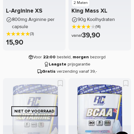
2 Maten
L-Arginine XS
King Mass XL
800mg Arginine per
90g Koolhydraten
capsule
(14)
39,90
(3)
vanaf
15,90
Voor
besteld,
bezorgd
22:00
morgen
prijsgarantie
Laagste
verzending vanaf 39,-
Gratis