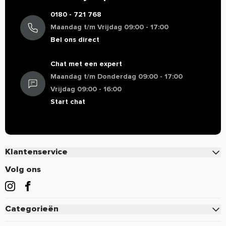
0180 - 721 768
Maandag t/m Vrijdag 09:00 - 17:00
Bel ons direct
Chat met een expert
Maandag t/m Donderdag 09:00 - 17:00
Vrijdag 09:00 - 16:00
Start chat
Klantenservice
Contact
Volg ons
Veelgestelde vragen
Bestellen
Categorieën
Betalen
Eiwitten