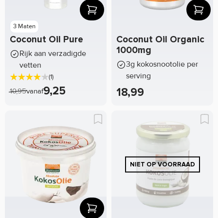
3 Maten
Coconut Oil Pure
Coconut Oil Organic
1000mg
Rijk aan verzadigde
3g kokosnootolie per
vetten
serving
(1)
9,25
18,99
10,95
vanaf