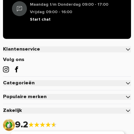
Maandag t/m Donderdag 09:00 - 17:00
Vrijdag 09:00 - 16:00
Start chat
Klantenservice
Contact
Volg ons
Veelgestelde vragen
Bestellen
Categorieën
Betalen
Eiwitten
Verzenden & Bezorgen
Populaire merken
Creatine
Retourneren of defect
Pure.
Zakelijk
Pre-Workout
Voordelen & Acties
Mutant
Zakelijk inloggen
Sportvoeding
9.2
Retour aanmelden
Optimum Nutrition
Aanmelden zakelijk account
Vitamine & Mineralen
Mijn account
Cellucor