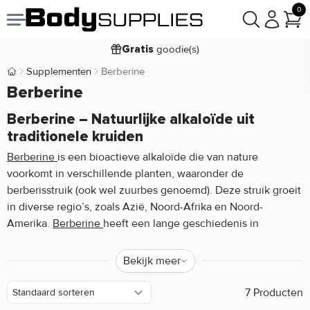
0
Voor
besteld,
bezorgd
23:59
maandag
goodie(s)
Gratis
prijsgarantie
Laagste
Supplementen
Berberine
Body Supplies | Sportvoeding en Supplementen
Koop nu, betaal in
Berberine
30 dagen
9,2/10
Berberine – Natuurlijke alkaloïde uit
traditionele kruiden
Berberine
is een bioactieve alkaloïde die van nature
voorkomt in verschillende planten, waaronder de
berberisstruik (ook wel zuurbes genoemd). Deze struik groeit
in diverse regio’s, zoals Azië, Noord-Afrika en Noord-
Amerika.
Berberine
heeft een lange geschiedenis in
traditionele kruidengeneeskunde, waar het al eeuwenlang
wordt toegepast vanwege de unieke eigenschappen die
Bekijk meer
deze stof met zich meebrengt. Van oudsher wordt berberine
gewonnen uit planten zoals
Berberis vulgaris
en
Berberis
7 Producten
aristata
, en speelt het een belangrijke rol in verschillende