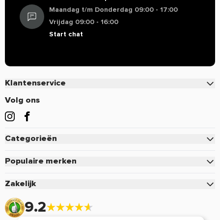
Maandag t/m Donderdag 09:00 - 17:00
Vrijdag 09:00 - 16:00
Start chat
Klantenservice
Contact
Volg ons
Veelgestelde vragen
Bestellen
Categorieën
Betalen
Eiwitten
Verzenden & Bezorgen
Populaire merken
Creatine
Retourneren of defect
Pure.
Zakelijk
Pre-Workout
Voordelen & Acties
Mutant
Zakelijk inloggen
Sportvoeding
9.2
Retour aanmelden
Optimum Nutrition
Aanmelden zakelijk account
Vitamine & Mineralen