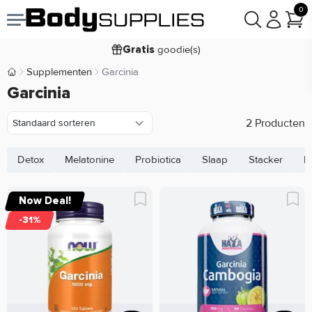
0
Voor
besteld,
bezorgd
22:00
morgen
goodie(s)
Gratis
prijsgarantie
Laagste
Supplementen
Garcinia
Body Supplies | Sportvoeding en Supplementen
Koop nu, betaal in
Garcinia
30 dagen
9,2/10
2 Producten
Detox
Melatonine
Probiotica
Slaap
Stacker
K
Now Deal!
-31%