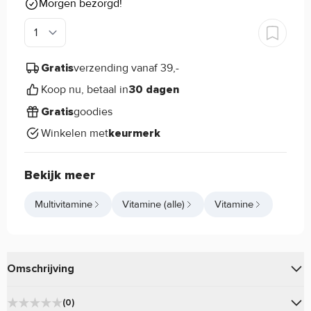
Morgen bezorgd!
verzending vanaf 39,-
Gratis
Koop nu, betaal in
30 dagen
goodies
Gratis
Winkelen met
keurmerk
Bekijk meer
Multivitamine
Vitamine (alle)
Vitamine
Omschrijving
van
is een complete Multivitamine
Kid Vits
Now Foods
(0)