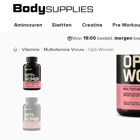
Aminozuren
Eiwitten
Creatine
Pre Workou
Voor
besteld,
be
19:00
morgen
Vitamine
Multivitamine Vrouw
Opti-Women
Body Supplies | Sportvoeding en Supplementen