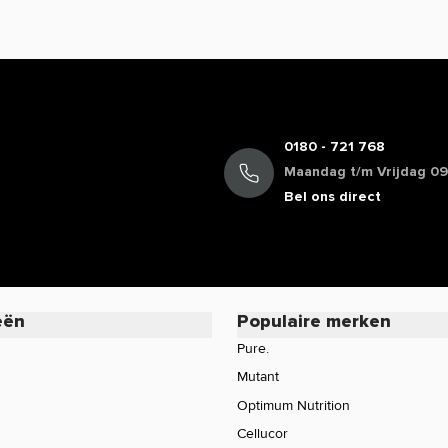
mogen we daarom veelal niet delen. Zo
cafeïne, terwijl de werking van koffie bij
oduct of wil je meer informatie over de
rvice voor een persoonlijk advies.
0180 - 721 768
Maandag t/m Vrijdag 09:
Bel ons direct
eën
Populaire merken
Pure.
Mutant
Optimum Nutrition
Cellucor