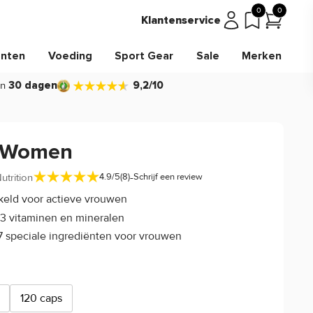
0
0
Klantenservice
nten
Voeding
Sport Gear
Sale
Merken
in
30 dagen
9,2/10
-Women
-
trition
4.9/5
(8)
Schrijf een review
keld voor actieve vrouwen
3 vitaminen en mineralen
7 speciale ingrediënten voor vrouwen
120 caps