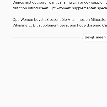
Dames niet getreurd, want vanaf nu zijn er ook suppleme
Nutrition introduceert Opti-Women: supplementen speci
Opti-Women bevat 23 essentiële Vitamines en Mineralen. 
Vitamine C. Dit supplement bevat een hoge dosering Ca
de werking van de spieren en Vitamine C zorgt voor het
functies voor sportende vrouwen!
Bekijk meer
Deze capsules zijn plantaardig en bevatten 17 speciale 
Opti-Women Optimum Nutrition kenmerken:
60/120 capsules
23 essentiële Vitamines en Mineralen
17 speciale ingrediënten voor vrouwen
Plantaardige capsules
Waarom staat er soms weinig of geen informatie o
Helaas mogen wij tegenwoordig, door strenge EU-wetgev
de werking van producten. Alleen zogenaamde claims d