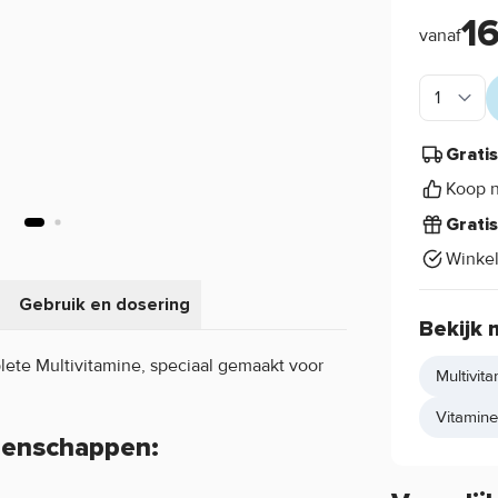
1
vanaf
Grati
Koop n
Grati
Winke
Gebruik en dosering
Bekijk 
lete Multivitamine, speciaal gemaakt voor
Multivit
Vitamin
genschappen: