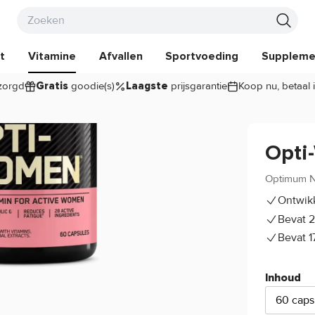
t
Vitamine
Afvallen
Sportvoeding
Suppleme
zorgd
goodie(s)
prijsgarantie
Koop nu, betaal 
Gratis
Laagste
Opti
Optimum Nu
Ontwik
Bevat 2
Bevat 1
Inhoud
60 caps