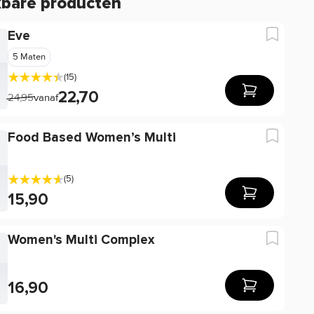
kbare producten
Eve
5 Maten
(15)
22,70
24,95
vanaf
Food Based Women’s Multi
(5)
15,90
Women's Multi Complex
16,90