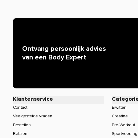
worden. Resultaten uit wetenschappelijke onderzoeken 
mogen we bijvoorbeeld niets zeggen over de werking van 
iedereen bekend is. Zijn er specifieke vragen over dit pr
werking, neem dan gerust contact op met onze klantense
Ontvang persoonlijk advies
van een Body Expert
Klantenservice
Categori
Contact
Eiwitten
Veelgestelde vragen
Creatine
Bestellen
Pre-Workout
Betalen
Sportvoeding