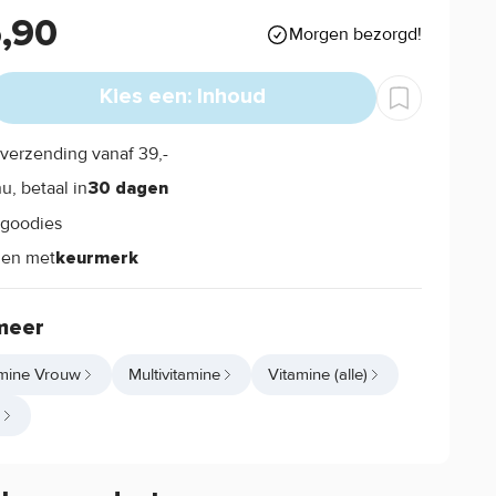
6,90
Morgen bezorgd!
Kies een: Inhoud
verzending vanaf 39,-
s
u, betaal in
30 dagen
goodies
s
len met
keurmerk
meer
amine Vrouw
Multivitamine
Vitamine (alle)
e