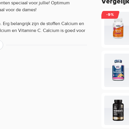
Vergelij
nten speciaal voor jullie! Optimum
aal voor de dames!
-9%
Erg belangrijk zijn de stoffen Calcium en
lcium en Vitamine C. Calcium is goed voor
 behoud van sterke botten. Twee cruciale
ingrediënten voor vrouwen.
ver de werking van een product?
ing, maar beperkt informatie geven over
ie staan in de EU database mogen vermeld