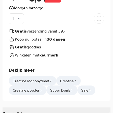
Morgen bezorgd!
verzending vanaf 39,-
Gratis
Koop nu, betaal in
30 dagen
goodies
Gratis
Winkelen met
keurmerk
Bekijk meer
Creatine Monohydraat
Creatine
Creatine poeder
Super Deals
Sale