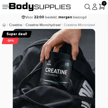
Koop nu, betaal in
30 dagen
0
9,2/10
Voor
besteld,
bezorgd
22:00
morgen
Creatine
Creatine Monohydraat
Creatine Micronized
Body Supplies | Sportvoeding en Supplementen
Super deal!
-31%