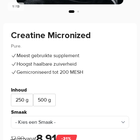
1 | 13
Creatine Micronized
Pure.
4.5/5
(184)
Meest gebruikte supplement
Hoogst haalbare zuiverheid
Gemicroniseerd tot 200 MESH
Inhoud
250 g
500 g
Smaak
8,91
12,90
vanaf
-31%