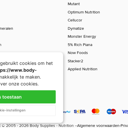
Mutant
Optimum Nutrition
Cellucor
ineralen
Dymatize
Monster Energy
n
5% Rich Piana
Now Foods
Stacker2
gebruikt cookies om het
Applied Nutrition
tps://www.body-
akkelijk te maken.
ver onze cookies.
s toestaan
5150 Legendary
ie-instellingen
38,90
32,90
 © 2005 - 2026 Body Supplies - Nutrition -
-
Algemene voorwaarden
-
Priv