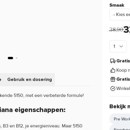
Smaak
3
38,90
Grati
Koop n
e
Gebruik en dosering
Grati
Winke
kende 5150, met een verbeterde formule!
Bekijk 
Piana eigenschappen:
Pre Wor
 B3 en B12, je energieniveau. Maar 5150
Sportvo