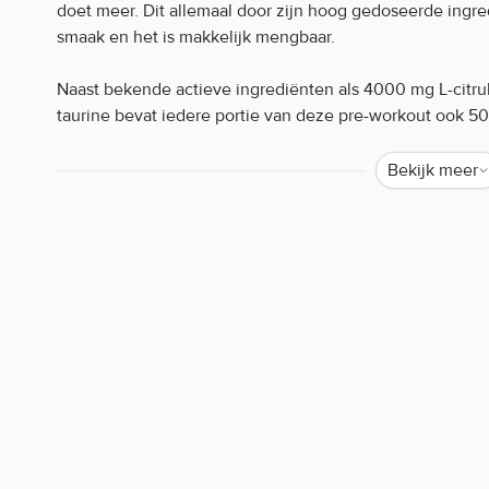
doet meer. Dit allemaal door zijn hoog gedoseerde ing
smaak en het is makkelijk mengbaar.
Naast bekende actieve ingrediënten als 4000 mg L-citru
taurine bevat iedere portie van deze pre-workout ook 50
L-tyrosine.
Bekijk meer
Ga jij ook voor het maximale? Probeer dan nu de nieuw
Nutrition Rich Piana!
5150 Legendary 5% Nutrition Rich Piana kenmerken
Verkrijgbaar in verrassende smaken
30 servings
Hoogwaardige ingrediënten
Hoog gedoseerd
pre-workouts kunnen ingrediënten bevatten die v
Let op:
Het poeder kan hierdoor wat harder / korreliger worden. 
product niet aan. Dit is dus een normaal verschijnsel bij 