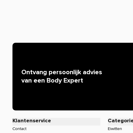
Waarom staat er soms weinig of geen informatie o
Helaas mogen wij tegenwoordig, door strenge EU-wetgev
de werking van producten. Alleen zogenaamde claims d
worden. Resultaten uit wetenschappelijke onderzoeken 
mogen we bijvoorbeeld niets zeggen over de werking van 
iedereen bekend is. Zijn er specifieke vragen over dit pr
werking, neem dan gerust contact op met onze klantense
Ontvang persoonlijk advies
van een Body Expert
Klantenservice
Categori
Contact
Eiwitten