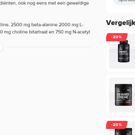
rediënten, ook nog eens met een geweldige
Vergelij
lline, 2500 mg beta-alanine 2000 mg L-
0 mg choline bitartraat en 750 mg N-acetyl
-20%
e 5150 Legendary Pre Workout van 5%
:
ocht opnemen uit de lucht in het potje.
-20%
Dit tast de werking en de kwaliteit van het
het product.