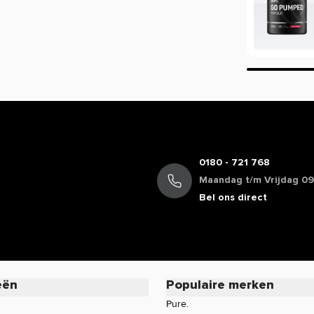
ver de werking van een product?
ing, maar beperkt informatie geven over
ie staan in de EU database mogen vermeld
mogen we daarom veelal niet delen. Zo
cafeïne, terwijl de werking van koffie bij
oduct of wil je meer informatie over de
rvice voor een persoonlijk advies.
0180 - 721 768
Maandag t/m Vrijdag 09:
Bel ons direct
eën
Populaire merken
Pure.