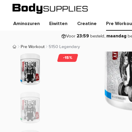
Aminozuren
Eiwitten
Creatine
Pre Workou
Voor
besteld,
be
23:59
maandag
Pre Workout
5150 Legendary
Body Supplies | Sportvoeding en Supplementen
-15%