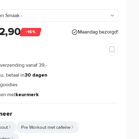
2,90
Maandag bezorgd!
-15%
verzending vanaf 39,-
s
u, betaal in
30 dagen
goodies
s
len met
keurmerk
meer
kout
Pre Workout met cafeïne
eding