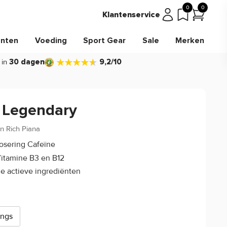
0
0
Klantenservice
nten
Voeding
Sport Gear
Sale
Merken
 in
30 dagen
9,2/10
 Legendary
on Rich Piana
4.7/5
(75)
osering Cafeïne
itamine B3 en B12
e actieve ingrediënten
ings