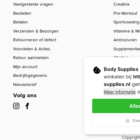
Veelgestelde vragen
Creatine
Bestellen
Pre-Workout
Betalen
Sportvoeding
Verzenden & Bezorgen
Vitamine & M
Retourneren of defect
Aminozuren
Voordelen & Acties
Supplemente
Retour aanmelden
Afvallen
Mijn account
Voeding
Body Supplies
Bedrijfsgegevens
Sport Gear
winkelen bij
ht
supplies.nl
gem
Nieuwsbrief
Sale
o
Meer informatie
Volg ons
Alle
Cook
Copyright