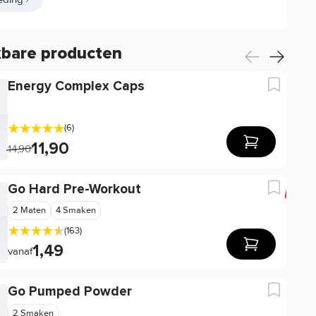
kbare producten
Energy Complex Caps
(6)
11,90
14,90
Go Hard Pre-Workout
-2
2 Maten
4 Smaken
(163)
1,49
vanaf
Go Pumped Powder
2 Smaken