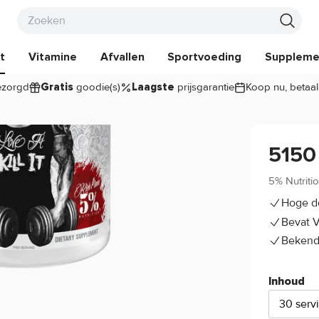
t
Vitamine
Afvallen
Sportvoeding
Suppleme
zorgd
goodie(s)
prijsgarantie
Koop nu, betaal
Gratis
Laagste
5150
5% Nutriti
Hoge d
Bevat V
Bekend
Inhoud
30 serv