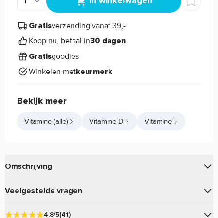
In winkelwagen
verzending vanaf 39,-
Gratis
Koop nu, betaal in
30 dagen
goodies
Gratis
Winkelen met
keurmerk
Bekijk meer
Vitamine (alle)
Vitamine D
Vitamine
Omschrijving
Met de
geniet je van
Pure. Vitamine D3 3000IU capsules
Veelgestelde vragen
de kracht van de zon!
Vraag en antwoord
4.8/5
(41)