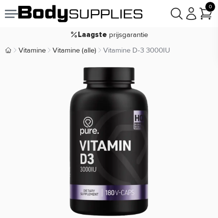
Voor
besteld,
bezorgd
19:00
morgen
0
goodie(s)
Gratis
prijsgarantie
Laagste
Koop nu, betaal in
30 dagen
Vitamine
Vitamine (alle)
Vitamine D-3 3000IU
Body Supplies | Sportvoeding en Supplementen
9,2/10