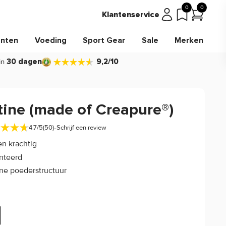
0
0
Klantenservice
nten
Voeding
Sport Gear
Sale
Merken
in
30 dagen
9,2/10
tine (made of Creapure®)
-
4.7/5
(50)
Schrijf een review
en krachtig
nteerd
ijne poederstructuur