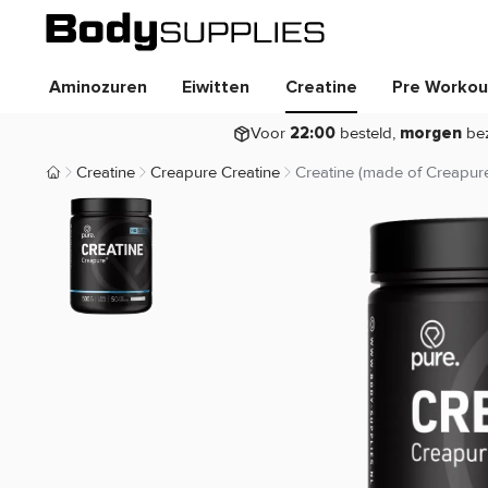
Aminozuren
Eiwitten
Creatine
Pre Workou
Voor
besteld,
be
22:00
morgen
Creatine
Creapure Creatine
Creatine (made of Creapur
Body Supplies | Sportvoeding en Supplementen