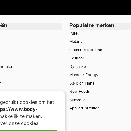
eën
Populaire merken
Pure.
Mutant
Optimum Nutrition
Cellucor
ineralen
Dymatize
Monster Energy
n
5% Rich Piana
Now Foods
Stacker2
gebruikt cookies om het
Applied Nutrition
tps://www.body-
akkelijk te maken.
ver onze cookies.