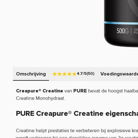
Omschrijving
Voedingswaard
4.7/5
(50)
van
bevat de hoogst haalba
Creapure® Creatine
PURE
Creatine Monohydraat.
PURE Creapure® Creatine eigensch
Creatine helpt prestaties te verbeteren bij explosieve k
wordt verkregen bij een dagelijkse inname van 3g creati