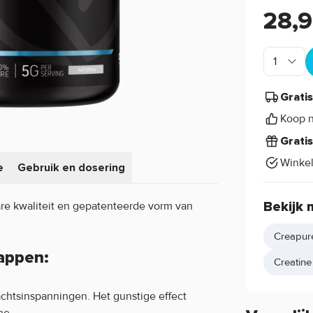
28,
Grati
Koop n
Grati
Winke
e
Gebruik en dosering
re kwaliteit en gepatenteerde vorm van
Bekijk 
Creapur
appen:
Creatin
rachtsinspanningen. Het gunstige effect
ne.