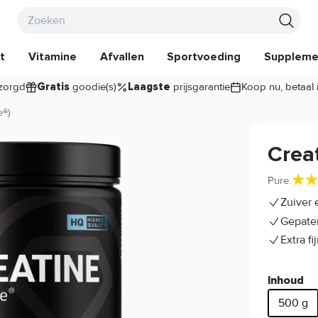
t
Vitamine
Afvallen
Sportvoeding
Suppleme
zorgd
goodie(s)
prijsgarantie
Koop nu, betaal 
Gratis
Laagste
e®)
Crea
Pure.
Zuiver 
Gepate
Extra f
Inhoud
500 g