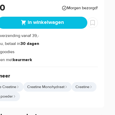
90
Morgen bezorgd!
In winkelwagen
verzending vanaf 39,-
s
u, betaal in
30 dagen
goodies
s
len met
keurmerk
meer
e Creatine
Creatine Monohydraat
Creatine
e poeder