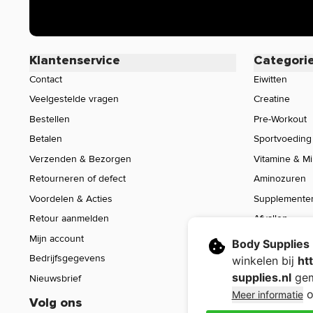
Klantenservice
Categori
Contact
Eiwitten
Veelgestelde vragen
Creatine
Bestellen
Pre-Workout
Betalen
Sportvoeding
Verzenden & Bezorgen
Vitamine & M
Retourneren of defect
Aminozuren
Voordelen & Acties
Supplemente
Retour aanmelden
Afvallen
Mijn account
Voeding
Body Supplies
Bedrijfsgegevens
Sport Gear
winkelen bij
ht
supplies.nl
gem
Nieuwsbrief
Sale
o
Meer informatie
Volg ons