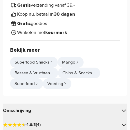
verzending vanaf 39,-
Gratis
Koop nu, betaal in
30 dagen
goodies
Gratis
Winkelen met
keurmerk
Bekijk meer
Superfood Snacks
Mango
Bessen & Vruchten
Chips & Snacks
Superfood
Voeding
Omschrijving
van
zijn lekker voor tussendoor
Mango Reepjes
Terrasana
4.6/5
(4)
of bijv. door de yoghurt.