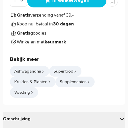
In winkelwagen
verzending vanaf 39,-
Gratis
Koop nu, betaal in
30 dagen
goodies
Gratis
Winkelen met
keurmerk
Bekijk meer
Ashwagandha
Superfood
Kruiden & Planten
Supplementen
Voeding
Omschrijving