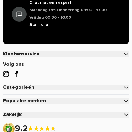
Chat met een expert
Zout
0,01 g
*
0,01 g
*
Maandag t/m Donderdag 09:00 - 17:00
Vrijdag 09:00 - 16:00
** Referentie-inname van een gemiddelde volwassene (8400
Start chat
kJ / 2000 kcal).
* RI niet vastgesteld.
Ingredienten
100% Bijenpollen.
Klantenservice
Contact
Gebruik
Volg ons
Lekker voor in de yoghurt en andere (na)gerechten.
Veelgestelde vragen
Allergenen
Bestellen
Categorieën
-
Betalen
Eiwitten
Waarschuwingen
Verzenden & Bezorgen
Populaire merken
Een voedingssupplement is geen vervanging voor een
Creatine
Retourneren of defect
Pure.
gevarieerde voeding. Dit supplement is niet geschikt voor
Zakelijk
Pre-Workout
Voordelen & Acties
personen beneden de 18 jaar. Aanbevolen dagdosering niet
Mutant
Zakelijk inloggen
Sportvoeding
overschrijden.
9.2
Retour aanmelden
Optimum Nutrition