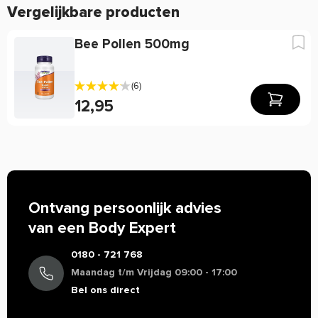
Vergelijkbare producten
bijenpollen zonder enig andere toevoeging.
Schrijf een review
Per dosering (100
Per 100g
Bee Pollen 500mg
g)
Waarom staat er soms weinig of geen informatie over
de werking van een product?
Een geverifieerde beoordeling is een beoordeling waarvan wij zeker van
% RI
% RI
Helaas mogen wij tegenwoordig, door strenge EU-
Ingrediënt
Hoeveelheid
Hoeveelheid
weten dat de schrijver van deze beoordeling dit product daadwerkelijk heeft
(6)
**
**
gekocht.
wetgeving, maar beperkt informatie geven over de werking
12,95
1607 kJ / 381
1607 kJ / 381
van producten. Alleen zogenaamde claims die staan in de EU
Energie
*
*
kcal
kcal
database mogen vermeld worden. Resultaten uit
wetenschappelijke onderzoeken mogen we daarom veelal
Vet
6,1 g
*
6,10 g
*
niet delen. Zo mogen we bijvoorbeeld niets zeggen over de
Waarvan
werking van cafeïne, terwijl de werking van koffie bij
2,3 g
*
2,30 g
*
verzadigd
iedereen bekend is. Zijn er specifieke vragen over dit
Ontvang persoonlijk advies
product of wil je meer informatie over de werking, neem dan
Koolhydraten
62 g
*
62 g
*
van een Body Expert
gerust contact op met onze klantenservice voor een
Waarvan
persoonlijk advies.
0180 - 721 768
45 g
*
45 g
*
suikers
Maandag t/m Vrijdag 09:00 - 17:00
Vezels
8,4 g
*
8,40 g
*
Bel ons direct
Eiwitten
15 g
*
15 g
*