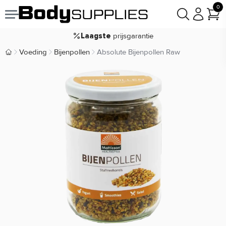
Voor
besteld,
bezorgd
22:00
morgen
0
goodie(s)
Gratis
prijsgarantie
Laagste
Koop nu, betaal in
30 dagen
Voeding
Bijenpollen
Absolute Bijenpollen Raw
Body Supplies | Sportvoeding en Supplementen
9,2/10