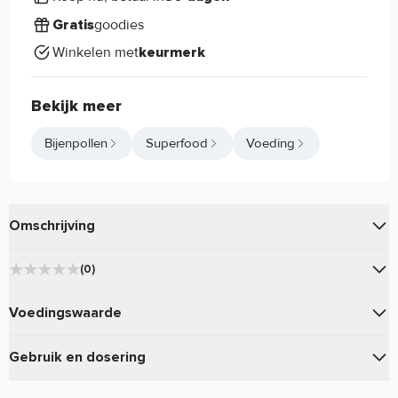
goodies
Gratis
Winkelen met
keurmerk
Bekijk meer
Bijenpollen
Superfood
Voeding
Omschrijving
van
is makkelijk te
Absolute Bijenpollen Raw
Mattisson
(0)
mengen door je shake, smoothie of andere gerechten!
★
★
★
★
★
0
Voedingswaarde
Absolute Bijenpollen Raw Mattisson
★
★
★
★
★
0
eigenschappen:
★
★
★
★
★
Gebruik
0
Gebruik en dosering
★
★
★
★
★
100 g (100g)
Dosering:
0
★
★
★
★
★
Lekker voor in de yoghurt en andere (na)gerechten.
300
Totaal per verpakking:
Mattisson Absolute Bijenpollen Raw bevat uitsluitend
0