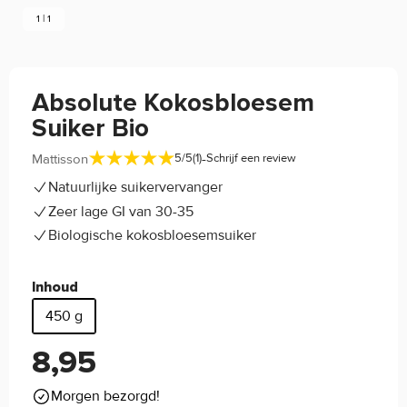
1 | 1
Absolute Kokosbloesem
Suiker Bio
-
Mattisson
5/5
(1)
Schrijf een review
Natuurlijke suikervervanger
Zeer lage GI van 30-35
Biologische kokosbloesemsuiker
Inhoud
450 g
8,95
Morgen bezorgd!