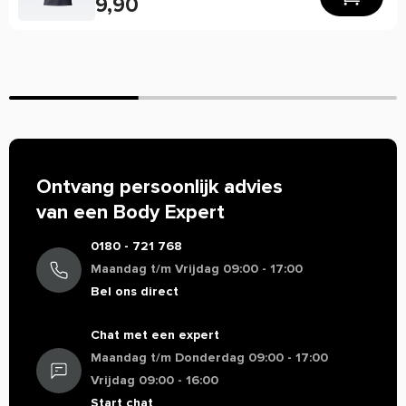
9,90
producten
van o.a.
Dedicated Nutrition
bij Body Supplies en
profiteer van scherpe prijzen en snelle levering.
Ontvang persoonlijk advies
van een Body Expert
0180 - 721 768
Maandag t/m Vrijdag 09:00 - 17:00
Bel ons direct
Chat met een expert
Maandag t/m Donderdag 09:00 - 17:00
Vrijdag 09:00 - 16:00
Start chat