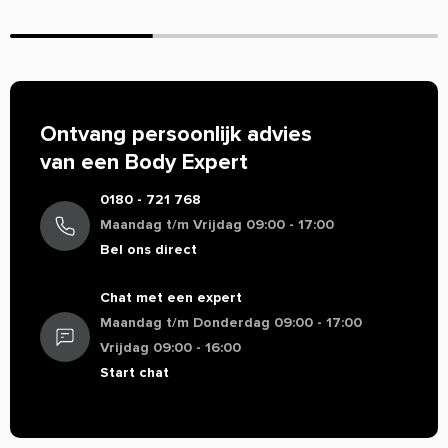
momenten of casual outfits. Volg de wasinstructies op het
label voor behoud van kleur en pasvorm. Wassen op een
koude temperatuur en aan de lucht drogen wordt
aanbevolen voor het beste resultaat.
Universal Be Animal Permanent T-Shirt
bestellen:
Ontvang persoonlijk advies
Body Supplies biedt een breed assortiment supplementen
van een Body Expert
van verschillende merken aan. Bestel je supplementen van
o.a. Universal Nutrition bij Body Supplies en profiteer van
0180 - 721 768
scherpe prijzen en snelle
Maandag t/m Vrijdag 09:00 - 17:00
Bel ons direct
Chat met een expert
Maandag t/m Donderdag 09:00 - 17:00
Vrijdag 09:00 - 16:00
Start chat