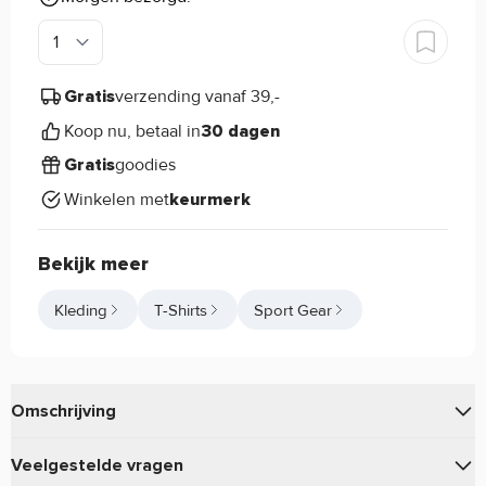
verzending vanaf 39,-
Gratis
Koop nu, betaal in
30 dagen
goodies
Gratis
Winkelen met
keurmerk
Bekijk meer
Kleding
T-Shirts
Sport Gear
Omschrijving
Upgrade je sportgarderobe met de
, speciaal
Pure. sporttop
Veelgestelde vragen
ontworpen voor actieve vrouwen die stijl en prestaties