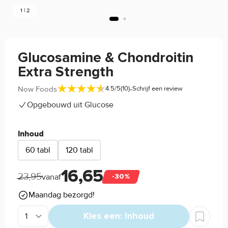
1 | 2
Glucosamine & Chondroitin
Extra Strength
-
Now Foods
4.5/5
(10)
Schrijf een review
Opgebouwd uit Glucose
Inhoud
60 tabl
120 tabl
16,65
23,95
vanaf
-30%
Maandag bezorgd!
Kies een: Inhoud