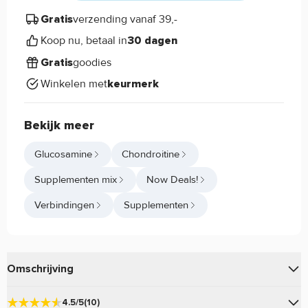
verzending vanaf 39,-
Gratis
Koop nu, betaal in
30 dagen
goodies
Gratis
Winkelen met
keurmerk
Bekijk meer
Glucosamine
Chondroitine
Supplementen mix
Now Deals!
Verbindingen
Supplementen
Omschrijving
van
Glucosamine & Chondroitin Extra Strength
Now
4.5/5
(10)