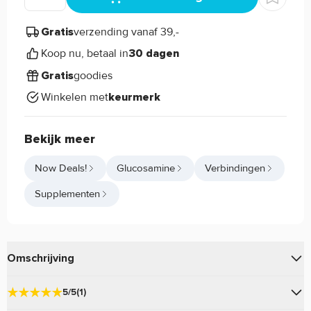
verzending vanaf 39,-
Gratis
Koop nu, betaal in
30 dagen
goodies
Gratis
Winkelen met
keurmerk
Bekijk meer
Now Deals!
Glucosamine
Verbindingen
Supplementen
Omschrijving
van
is de
Glucosamine 1000 Vegetarian
Now Foods
5/5
(1)
ideale vegetarische aanvulling op jouw dieet! Glucosamine