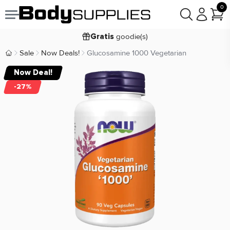
0
Voor
besteld,
bezorgd
22:00
morgen
goodie(s)
Gratis
prijsgarantie
Laagste
Sale
Now Deals!
Glucosamine 1000 Vegetarian
Body Supplies | Sportvoeding en Supplementen
Koop nu, betaal in
30 dagen
Now Deal!
9,2/10
-27%