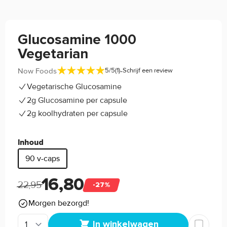
Glucosamine 1000
Vegetarian
-
Now Foods
5/5
(1)
Schrijf een review
Vegetarische Glucosamine
2g Glucosamine per capsule
2g koolhydraten per capsule
Inhoud
90 v-caps
16,80
22,95
-27%
Morgen bezorgd!
In winkelwagen