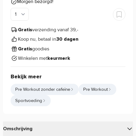
Morgen bezorgd!
verzending vanaf 39,-
Gratis
Koop nu, betaal in
30 dagen
goodies
Gratis
Winkelen met
keurmerk
Bekijk meer
Pre Workout zonder cafeïne
Pre Workout
Sportvoeding
Omschrijving