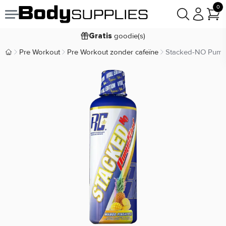
0
Voor
besteld,
bezorgd
19:00
morgen
goodie(s)
Gratis
prijsgarantie
Laagste
Pre Workout
Pre Workout zonder cafeïne
Stacked-NO Pump
Body Supplies | Sportvoeding en Supplementen
Koop nu, betaal in
30 dagen
9,2/10