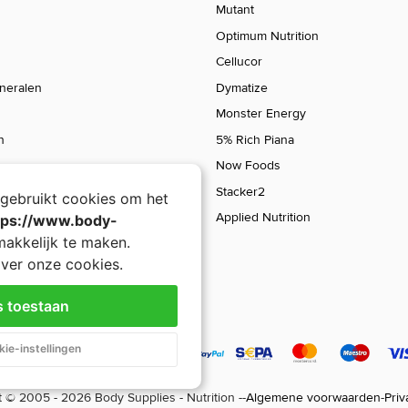
Mutant
Optimum Nutrition
Cellucor
ineralen
Dymatize
Monster Energy
n
5% Rich Piana
Now Foods
Stacker2
gebruikt cookies om het
Applied Nutrition
tps://www.body-
akkelijk te maken.
ver onze cookies.
s toestaan
Snickers Hi Protein Bar Brownie
ie-instellingen
29,90
 © 2005 - 2026 Body Supplies - Nutrition -
-
Algemene voorwaarden
-
Priv