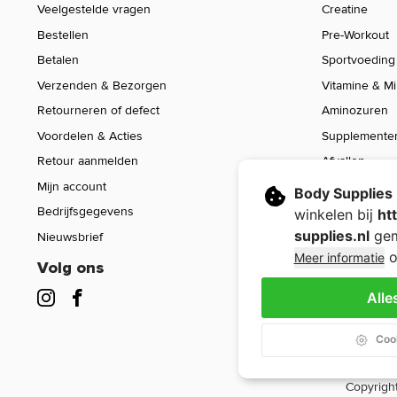
Veelgestelde vragen
Creatine
Bestellen
Pre-Workout
Betalen
Sportvoeding
Verzenden & Bezorgen
Vitamine & M
Retourneren of defect
Aminozuren
Voordelen & Acties
Supplemente
Retour aanmelden
Afvallen
Mijn account
Voeding
Body Supplies
Bedrijfsgegevens
Sport Gear
winkelen bij
ht
supplies.nl
gem
Nieuwsbrief
Sale
o
Meer informatie
Volg ons
Alle
Cook
Copyright