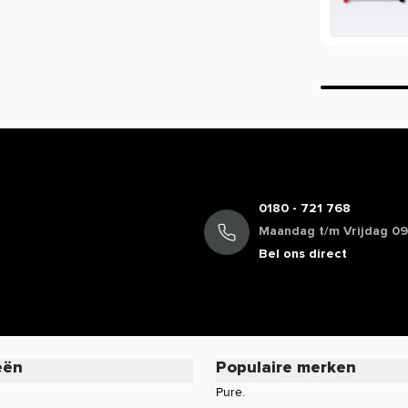
ver de werking van een product?
ing, maar beperkt informatie geven over
ie staan in de EU database mogen vermeld
mogen we daarom veelal niet delen. Zo
cafeïne, terwijl de werking van koffie bij
oduct of wil je meer informatie over de
rvice voor een persoonlijk advies.
0180 - 721 768
Maandag t/m Vrijdag 09:
Bel ons direct
eën
Populaire merken
Pure.