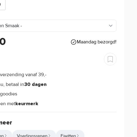
n
90
Maandag bezorgd!
verzending vanaf 39,-
s
u, betaal in
30 dagen
goodies
s
len met
keurmerk
meer
en
Voedingsrepen
Eiwitten