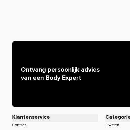
Heerlijke smaak
Waarom staat er soms weinig of geen informatie o
Helaas mogen wij tegenwoordig, door strenge EU-wetgev
de werking van producten. Alleen zogenaamde claims d
worden. Resultaten uit wetenschappelijke onderzoeken 
mogen we bijvoorbeeld niets zeggen over de werking van 
iedereen bekend is. Zijn er specifieke vragen over dit pr
werking, neem dan gerust contact op met onze klantense
Ontvang persoonlijk advies
van een Body Expert
Klantenservice
Categori
Contact
Eiwitten