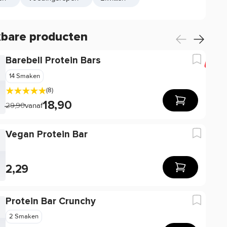
kbare producten
Barebell Protein Bars
-17
14 Smaken
(8)
18,90
29,90
vanaf
Vegan Protein Bar
2,29
Protein Bar Crunchy
2 Smaken