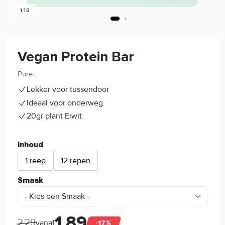
1 | 8
Vegan Protein Bar
Pure.
4.9/5
(24)
Lekker voor tussendoor
Ideaal voor onderweg
20gr plant Eiwit
Inhoud
1 reep
12 repen
Smaak
1,89
2,29
vanaf
-17%