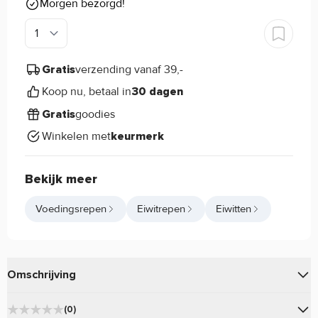
Morgen bezorgd!
verzending vanaf 39,-
Gratis
Koop nu, betaal in
30 dagen
goodies
Gratis
Winkelen met
keurmerk
Bekijk meer
Voedingsrepen
Eiwitrepen
Eiwitten
Omschrijving
Je lichaam optimaal voeden, zonder concessies te doen in
(0)