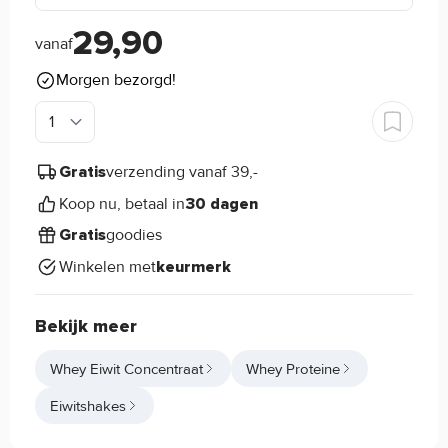
29,90
vanaf
Morgen bezorgd!
verzending vanaf 39,-
Gratis
Koop nu, betaal in
30 dagen
goodies
Gratis
Winkelen met
keurmerk
Bekijk meer
Whey Eiwit Concentraat
Whey Proteine
Eiwitshakes