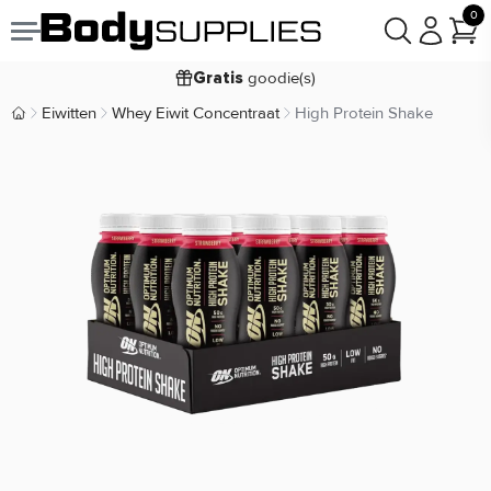
0
Voor
besteld,
bezorgd
22:00
morgen
goodie(s)
Gratis
prijsgarantie
Laagste
Eiwitten
Whey Eiwit Concentraat
High Protein Shake
Body Supplies | Sportvoeding en Supplementen
Koop nu, betaal in
30 dagen
9,2/10