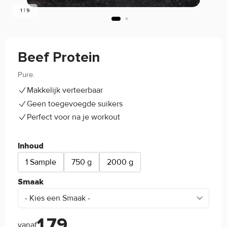
1 | 9
Beef Protein
Pure.
4.1/5
(38)
Makkelijk verteerbaar
Geen toegevoegde suikers
Perfect voor na je workout
Inhoud
1 Sample
750 g
2000 g
Smaak
1,79
vanaf