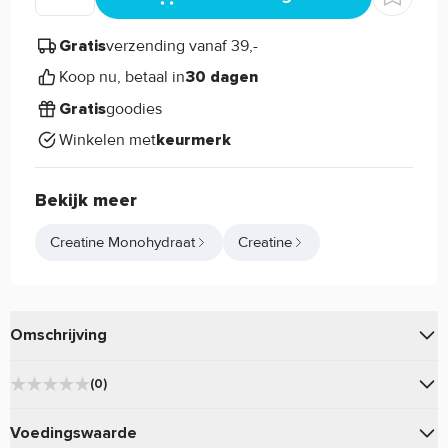
verzending vanaf 39,-
Gratis
Koop nu, betaal in
30 dagen
goodies
Gratis
Winkelen met
keurmerk
Bekijk meer
Creatine Monohydraat
Creatine
Omschrijving
van
bevat
Creatine Monohydrate Pure Tabs
QNT
(0)
Creatine Monohydraat van hoge kwaliteit voor een scherpe
★
★
★
★
★
prijs!
0
Voedingswaarde