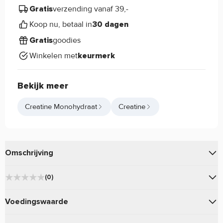
verzending vanaf 39,-
Gratis
Koop nu, betaal in
30 dagen
goodies
Gratis
Winkelen met
keurmerk
Bekijk meer
Creatine Monohydraat
Creatine
Omschrijving
Capsules die creatine makkelijk maken – zonder scheppen,
(0)
zonder mixen, altijd klaar.
★
★
★
★
★
0
Voedingswaarde
Universal Animal Creatine eigenschappen:
★
★
★
★
★
0
★
★
★
★
★
Gebruik