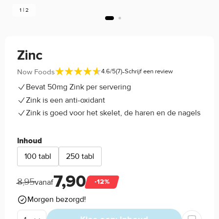
1 | 2
Zinc
-
Now Foods
4.6/5
(7)
Schrijf een review
Bevat 50mg Zink per servering
Zink is een anti-oxidant
Zink is goed voor het skelet, de haren en de nagels
Inhoud
100 tabl
250 tabl
7,90
8,95
vanaf
-12%
Morgen bezorgd!