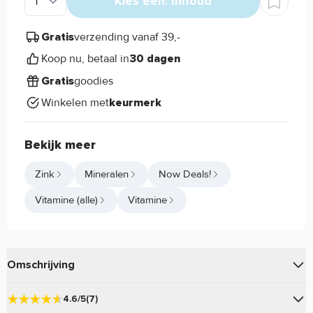
Kies een: Inhoud
verzending vanaf 39,-
Gratis
Koop nu, betaal in
30 dagen
goodies
Gratis
Winkelen met
keurmerk
Bekijk meer
Zink
Mineralen
Now Deals!
Vitamine (alle)
Vitamine
Omschrijving
van
helpt het immuunsysteem. Het levert
Zinc
Now Foods
4.6/5
(7)
namelijk een bijdrage als Antioxidant.