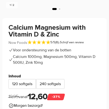
1 | 2
Calcium Magnesium with
Vitamin D & Zinc
-
Now Foods
5/5
(8)
Schrijf een review
Voor ondersteuning van de botten
Calcium 1000mg, Magnesium 500mg, Vitamin D
500IU, Zink 10mg
Inhoud
120 softgels
240 softgels
12,60
19,95
vanaf
-37%
Morgen bezorgd!