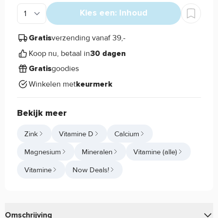
Kies een: Inhoud
verzending vanaf 39,-
Gratis
Koop nu, betaal in
30 dagen
goodies
Gratis
Winkelen met
keurmerk
Bekijk meer
Zink
Vitamine D
Calcium
Magnesium
Mineralen
Vitamine (alle)
Vitamine
Now Deals!
Omschrijving