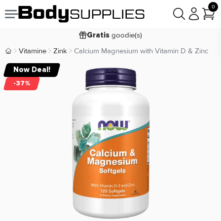
0
Voor
besteld,
bezorgd
19:00
morgen
goodie(s)
Gratis
prijsgarantie
Laagste
Vitamine
Zink
Calcium Magnesium with Vitamin D & Zinc
Body Supplies | Sportvoeding en Supplementen
Koop nu, betaal in
30 dagen
Now Deal!
9,2/10
-37%