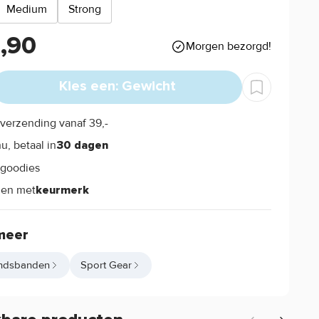
Medium
Strong
3,90
Morgen bezorgd!
Kies een: Gewicht
verzending vanaf 39,-
s
u, betaal in
30 dagen
goodies
s
len met
keurmerk
meer
ndsbanden
Sport Gear