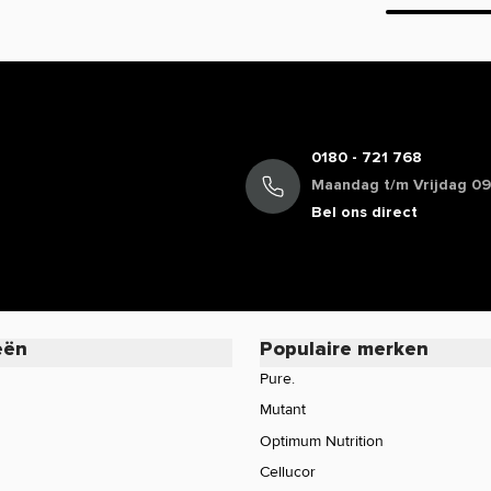
0180 - 721 768
Maandag t/m Vrijdag 09:
Bel ons direct
eën
Populaire merken
Pure.
Mutant
Optimum Nutrition
Cellucor