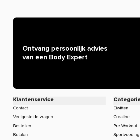
Simpel en effectief!
Hoge kwaliteit
Verkrijgbaar in verschillende weerstanden
Vele trainingsmogelijkheden
140 cm
Ontvang persoonlijk advies
van een Body Expert
Klantenservice
Categori
Contact
Eiwitten
Veelgestelde vragen
Creatine
Bestellen
Pre-Workout
Betalen
Sportvoeding