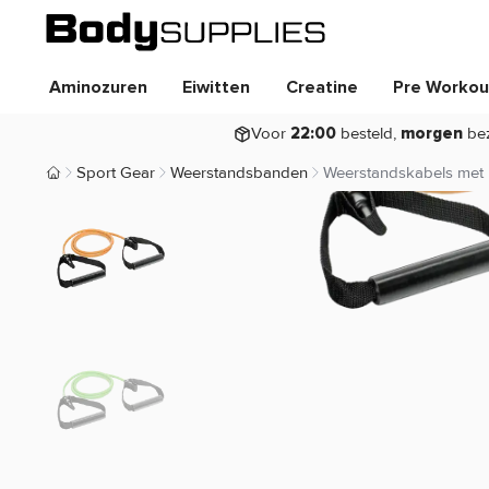
Aminozuren
Eiwitten
Creatine
Pre Workou
Voor
besteld,
be
22:00
morgen
Sport Gear
Weerstandsbanden
Weerstandskabels met
Body Supplies | Sportvoeding en Supplementen