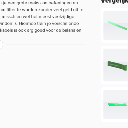
Vergelij
 je een grote reeks aan oefeningen en
 fitter te worden zonder veel geld uit te
n misschien wel het meest veelzijdige
inden is. Hiermee train je verschillende
abels is ook erg goed voor de balans en
wel voor thuisgebruik als professioneel
verschillende sterktes verkrijgbaar, zodat
jn gemaakt van duurzaam latex.
ikelen zijn ontwikkeld door personal trainers
t, gebruikersgemak en doeltreffendheid van
rken: