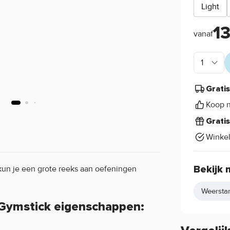
Light
1
vanaf
Grati
Koop n
Grati
Winke
un je een grote reeks aan oefeningen
Bekijk 
Weersta
Gymstick eigenschappen: