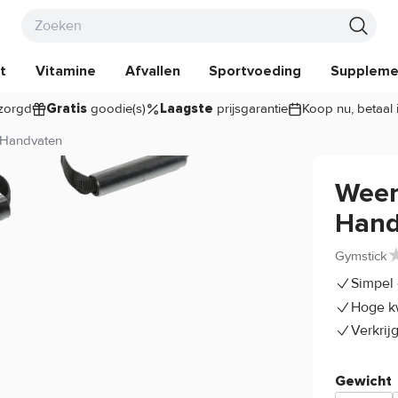
t
Vitamine
Afvallen
Sportvoeding
Suppleme
zorgd
goodie(s)
prijsgarantie
Koop nu, betaal 
Gratis
Laagste
 Handvaten
Weer
Hand
Gymstick
Simpel 
Hoge kw
Verkrij
Gewicht