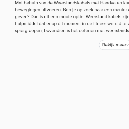
Met behulp van de Weerstandskabels met Handvaten kun
bewegingen uitvoeren. Ben je op zoek naar een manier om
geven? Dan is dit een mooie optie. Weerstand kabels zij
hulpmiddel dat er op dit moment in de fitness wereld te v
spiergroepen, bovendien is het oefenen met weerstandsk
coördinatie.
Bekijk meer
De Weerstandskabels met Handvaten van Gymstick zijn zo
gebruik in sportscholen.
De lengte van de weerstandskabel is 140 cm.
De Weerstandskabels met Handvaten van Gymstick zijn in 
iedereen op zijn eigen niveau kan trainen. De kabels zi
Gymstick is een kwaliteitsmerk uit Finland. De fitnessart
en er is daardoor veel aandacht besteed aan de kwalitei
de fitnessartikelen.
Weerstandskabels met Handvaten Gymstick kenme