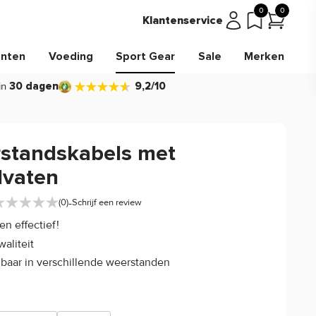
0
0
Klantenservice
nten
Voeding
Sport Gear
Sale
Merken
in
30 dagen
9,2/10
standskabels met
vaten
-
(0)
Schrijf een review
en effectief!
aliteit
gbaar in verschillende weerstanden