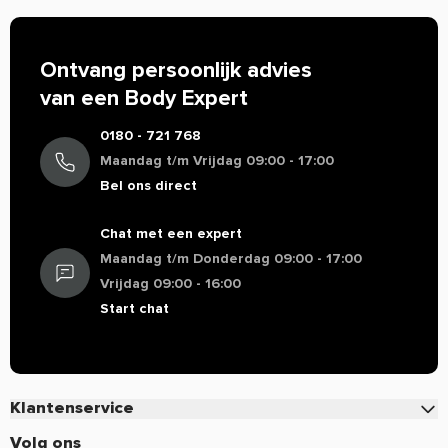
Ideaal om mee te nemen
Van hoge kwaliteit
Simpel en effectief!
Ontvang persoonlijk advies
van een Body Expert
0180 - 721 768
Maandag t/m Vrijdag 09:00 - 17:00
Bel ons direct
Chat met een expert
Maandag t/m Donderdag 09:00 - 17:00
Vrijdag 09:00 - 16:00
Start chat
Klantenservice
Contact
Volg ons