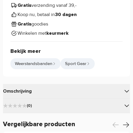
verzending vanaf 39,-
Gratis
Koop nu, betaal in
30 dagen
goodies
Gratis
Winkelen met
keurmerk
Bekijk meer
Weerstandsbanden
Sport Gear
Omschrijving
Met de Emotion Weerstandsband van Gymstick kan jij allerlei
(0)
oefeningen doen en jouw fysieke doelen bereiken!
★
★
★
★
★
0
Vergelijkbare producten
Emotion Weerstandsband Gymstick
★
★
★
★
★
0
eigenschappen:
★
★
★
★
★