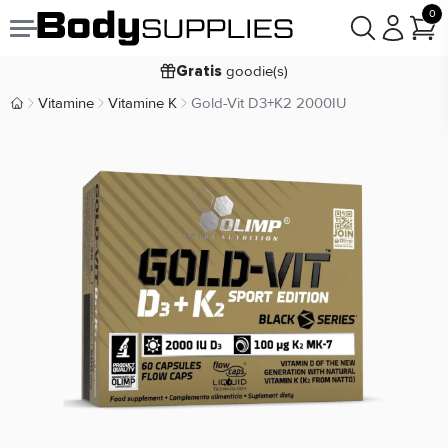
Voor
besteld,
bezorgd
0
19:00
morgen
goodie(s)
Gratis
prijsgarantie
Laagste
Vitamine
Vitamine K
Gold-Vit D3+K2 2000IU
Koop nu, betaal in
Body Supplies | Sportvoeding en Supplementen
30 dagen
9,2/10